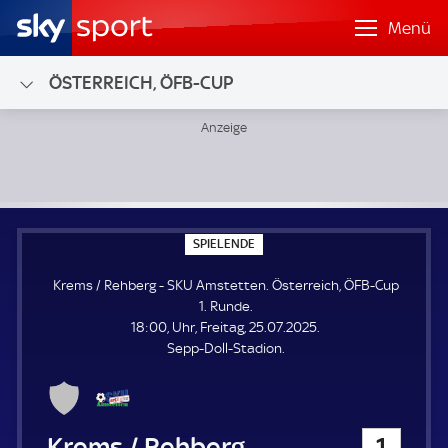
Menü
ÖSTERREICH, ÖFB-CUP
Krems / Rehberg - SKU Amstetten; Österreich, ÖFB-Cup 1.
S
SPIELENDE
P
I
Krems / Rehberg - SKU Amstetten. Österreich, ÖFB-Cup
E
L
1. Runde.
E
18:00, Uhr, Freitag, 25.07.2025.
N
D
Sepp-Doll-Stadion.
E
Krems / Rehberg
1