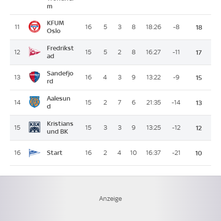
m
KFUM
11
16
5
3
8
18:26
-8
18
Oslo
Fredrikst
12
15
5
2
8
16:27
-11
17
ad
Sandefjo
13
16
4
3
9
13:22
-9
15
rd
Aalesun
14
15
2
7
6
21:35
-14
13
d
Kristians
15
15
3
3
9
13:25
-12
12
und BK
Start
16
16
2
4
10
16:37
-21
10