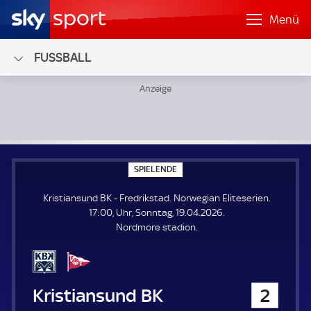
Menü
FUSSBALL
Kristiansund BK - Fredrikstad; Norwegian Eliteserien
S
SPIELENDE
P
I
Kristiansund BK - Fredrikstad. Norwegian Eliteserien.
E
L
17:00, Uhr, Sonntag, 19.04.2026.
E
Nordmore stadion.
N
D
E
Kristiansund BK
2