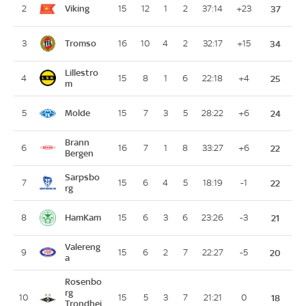
Viking
2
15
12
1
2
37:14
+23
37
Tromso
3
16
10
4
2
32:17
+15
34
Lillestro
4
15
8
1
6
22:18
+4
25
m
Molde
5
15
7
3
5
28:22
+6
24
Brann
6
16
7
1
8
33:27
+6
22
Bergen
Sarpsbo
7
15
6
4
5
18:19
-1
22
rg
HamKam
8
15
6
3
6
23:26
-3
21
Valereng
9
15
6
2
7
22:27
-5
20
a
Rosenbo
rg
10
15
5
3
7
21:21
0
18
Trondhei