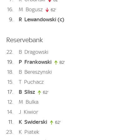
16
M
Bogusz
62'
62. minute
9
R
Lewandowski
(c)
Reservebank
22
B
Dragowski
19
P
Frankowski
82'
82. minute
18
B
Bereszynski
15
T
Puchacz
17
B
Slisz
62'
62. minute
12
M
Bulka
14
J
Kiwior
11
K
Swiderski
62'
62. minute
23
K
Piatek