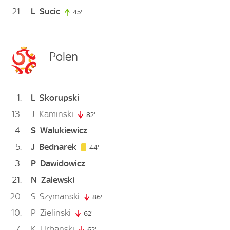
21
L
Sucic
45'
45. minute
Polen
1
L
Skorupski
13
J
Kaminski
82'
82. minute
4
S
Walukiewicz
5
J
Bednarek
44. minute
44'
3
P
Dawidowicz
21
N
Zalewski
20
S
Szymanski
86'
86. minute
10
P
Zielinski
62'
62. minute
7
K
Urbanski
62'
62. minute