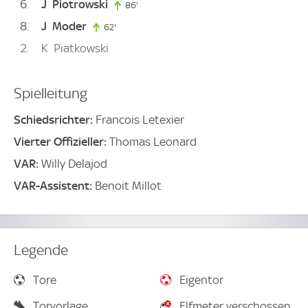
6
J
Piotrowski
86'
86. minute
8
J
Moder
62'
62. minute
2
K
Piatkowski
Spielleitung
Schiedsrichter:
Francois Letexier
Vierter Offizieller:
Thomas Leonard
VAR:
Willy Delajod
VAR-Assistent:
Benoit Millot
Legende
Tore
Eigentor
Torvorlage
Elfmeter verschossen