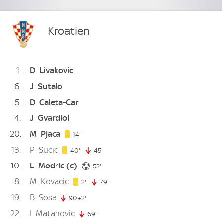
Kroatien
1
D
Livakovic
6
J
Sutalo
5
D
Caleta-Car
4
J
Gvardiol
20
M
Pjaca
14. minute
14'
13
P
Sucic
40. minute
40'
45'
45. minute
10
L
Modric
(c)
52. minute
52'
8
M
Kovacic
2. minute
2'
79'
79. minute
19
B
Sosa
90+2'
92. minute
22
I
Matanovic
69'
69. minute