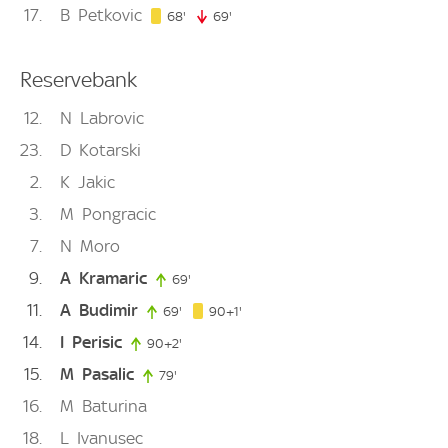
17
B
Petkovic
68. minute
68'
69'
69. minute
Reservebank
12
N
Labrovic
23
D
Kotarski
2
K
Jakic
3
M
Pongracic
7
N
Moro
9
A
Kramaric
69'
69. minute
11
A
Budimir
91. minute
69'
69. minute
90+1'
14
I
Perisic
90+2'
92. minute
15
M
Pasalic
79'
79. minute
16
M
Baturina
18
L
Ivanusec