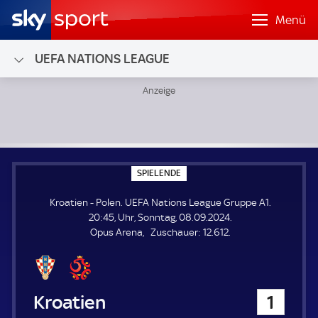
Menü
UEFA NATIONS LEAGUE
Kroatien - Polen; UEFA Nations League Gruppe A1
S
SPIELENDE
P
I
Kroatien - Polen. UEFA Nations League Gruppe A1.
E
L
20:45, Uhr, Sonntag, 08.09.2024.
E
Z
Opus Arena
Zuschauer:
12.612.
N
D
u
E
s
c
h
Kroatien
1
a