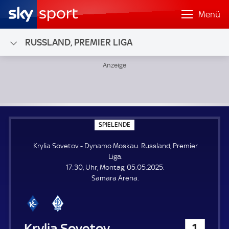
Menü
RUSSLAND, PREMIER LIGA
Krylia Sovetov - Dynamo Moskau; Russland, Premier Liga
S
SPIELENDE
P
I
Krylia Sovetov - Dynamo Moskau. Russland, Premier
E
L
Liga.
E
17:30, Uhr, Montag, 05.05.2025.
N
D
Samara Arena.
E
Krylia Sovetov
1