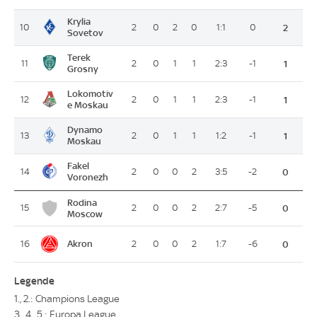
Krylia
10
2
0
2
0
1:1
0
2
Sovetov
Terek
11
2
0
1
1
2:3
-1
1
Grosny
Lokomotiv
12
2
0
1
1
2:3
-1
1
e Moskau
Dynamo
13
2
0
1
1
1:2
-1
1
Moskau
Fakel
14
2
0
0
2
3:5
-2
0
Voronezh
Rodina
15
2
0
0
2
2:7
-5
0
Moscow
Akron
16
2
0
0
2
1:7
-6
0
Legende
1., 2.: Champions League
3., 4., 5.: Europa League