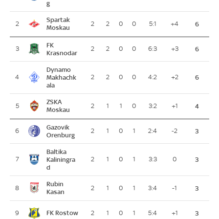
g
Spartak
2
2
2
0
0
5:1
+4
6
Moskau
FK
3
2
2
0
0
6:3
+3
6
Krasnodar
Dynamo
4
Makhachk
2
2
0
0
4:2
+2
6
ala
ZSKA
5
2
1
1
0
3:2
+1
4
Moskau
Gazovik
6
2
1
0
1
2:4
-2
3
Orenburg
Baltika
7
Kaliningra
2
1
0
1
3:3
0
3
d
Rubin
8
2
1
0
1
3:4
-1
3
Kasan
FK Rostow
9
2
1
0
1
5:4
+1
3