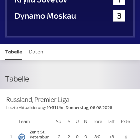
Dynamo Moskau
3
Tabelle
Daten
Tabelle
Russland, Premier Liga
19:31 Uhr, Donnerstag, 06.08.2026
Letzte Aktualisierung:
Team
Team
Sp.
Spiele
S
Siege
U
Unentschieden
N
Niederlagen
Tore
Tore
Diff.
Differenz
Pkte.
Pun
Platz
Zenit St.
1
Petersbur
2
2
0
0
8:0
+8
6