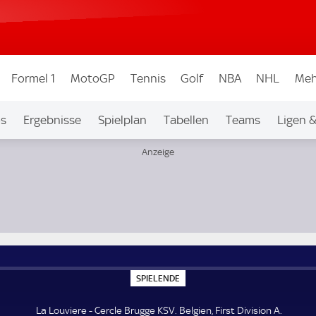
Formel 1
MotoGP
Tennis
Golf
NBA
NHL
Meh
os
Ergebnisse
Spielplan
Tabellen
Teams
Ligen 
S
SPIELENDE
P
I
E
La Louviere - Cercle Brugge KSV. Belgien, First Division A.