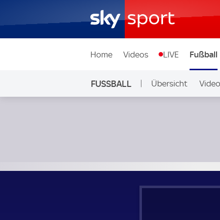
Home
Videos
LIVE
Fußball
FUSSBALL
Übersicht
Vide
Auf Sky
La Louviere - Cercle Brugge KSV; Belgien, First Division A