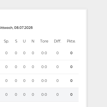
Mittwoch, 08.07.2026
Sp.
Spiele
S
Siege
U
Unentschieden
N
Niederlagen
Tore
Tore
Diff.
Differenz
Pkte.
Punkte
0
0
0
0
0:0
0
0
0
0
0
0
0:0
0
0
0
0
0
0
0:0
0
0
0
0
0
0
0:0
0
0