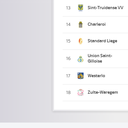
Sint-Truidense VV
13
Charleroi
14
Standard Liege
15
Union Saint-
16
Gilloise
Westerlo
17
Zulte-Waregem
18