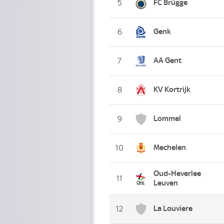
FC Brügge
5
Genk
6
AA Gent
7
KV Kortrijk
8
Lommel
9
Mechelen
10
Oud-Heverlee
11
Leuven
La Louviere
12