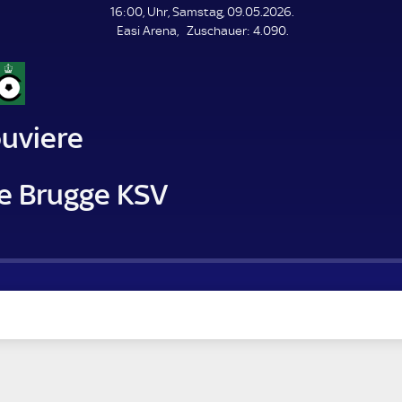
L
16:00, Uhr, Samstag, 09.05.2026.
E
Z
Easi Arena
Zuschauer:
4.090.
N
D
u
E
s
c
h
a
ouviere
u
e
r
le Brugge KSV