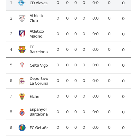
CD Alaves
1
0
0
0
0
0:0
0
0
Athletic
2
0
0
0
0
0:0
0
0
Club
Atletico
3
0
0
0
0
0:0
0
0
Madrid
FC
4
0
0
0
0
0:0
0
0
Barcelona
Celta Vigo
5
0
0
0
0
0:0
0
0
Deportivo
6
0
0
0
0
0:0
0
0
La Coruna
Elche
7
0
0
0
0
0:0
0
0
Espanyol
8
0
0
0
0
0:0
0
0
Barcelona
FC Getafe
9
0
0
0
0
0:0
0
0