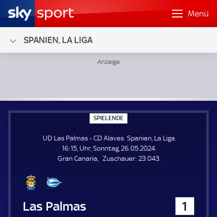
Menü
SPANIEN, LA LIGA
UD Las Palmas - CD Alaves; Spanien, La Liga
S
SPIELENDE
P
I
UD Las Palmas - CD Alaves. Spanien, La Liga.
E
L
16:15, Uhr, Sonntag, 26.05.2024.
E
Z
Gran Canaria
Zuschauer:
23.043.
N
D
u
E
s
c
h
UD Las Palmas
1
a