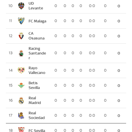
UD
10
0
0
0
0
0:0
0
0
Levante
FC Malaga
11
0
0
0
0
0:0
0
0
CA
12
0
0
0
0
0:0
0
0
Osasuna
Racing
13
Santande
0
0
0
0
0:0
0
0
r
Rayo
14
0
0
0
0
0:0
0
0
Vallecano
Betis
15
0
0
0
0
0:0
0
0
Sevilla
Real
16
0
0
0
0
0:0
0
0
Madrid
Real
17
0
0
0
0
0:0
0
0
Sociedad
FC Sevilla
18
0
0
0
0
0:0
0
0