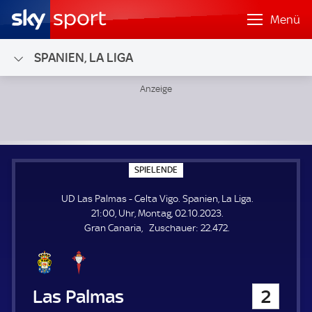
Menü
SPANIEN, LA LIGA
UD Las Palmas - Celta Vigo; Spanien, La Liga
S
SPIELENDE
P
I
UD Las Palmas - Celta Vigo. Spanien, La Liga.
E
L
21:00, Uhr, Montag, 02.10.2023.
E
Z
Gran Canaria
Zuschauer:
22.472.
N
D
u
E
s
c
h
UD Las Palmas
2
a