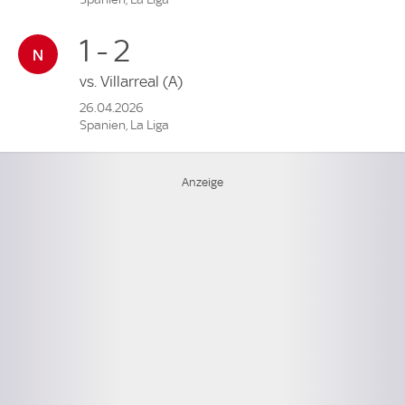
1 - 2
vs.
Villarreal
(A)
26.04.2026
Spanien, La Liga