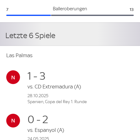
Las Palmas:
Celt
Balleroberungen
7
13
Letzte 6 Spiele
Las Palmas
1 - 3
vs.
CD Extremadura
(A)
28.10.2025
Spanien, Copa del Rey 1. Runde
0 - 2
vs.
Espanyol
(A)
24.05.2025