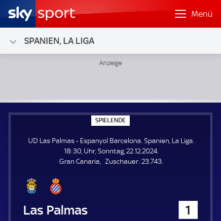
Menü
SPANIEN, LA LIGA
UD Las Palmas - Espanyol Barcelona; Spanien, La Liga
S
SPIELENDE
P
I
UD Las Palmas - Espanyol Barcelona. Spanien, La Liga.
E
L
18:30, Uhr, Sonntag, 22.12.2024.
E
Z
Gran Canaria
Zuschauer:
23.743.
N
D
u
E
s
c
h
UD Las Palmas
1
a