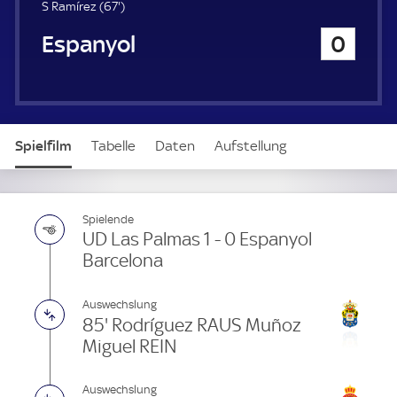
u
6
S Ramírez (
67'
)
e
7
Espanyol Barcelona
0
r
.
m
i
n
u
t
Spielfilm
Tabelle
Daten
Aufstellung
e
Spielende
UD Las Palmas 1 - 0 Espanyol
Barcelona
Auswechslung
85' Rodríguez RAUS Muñoz
Miguel REIN
Auswechslung