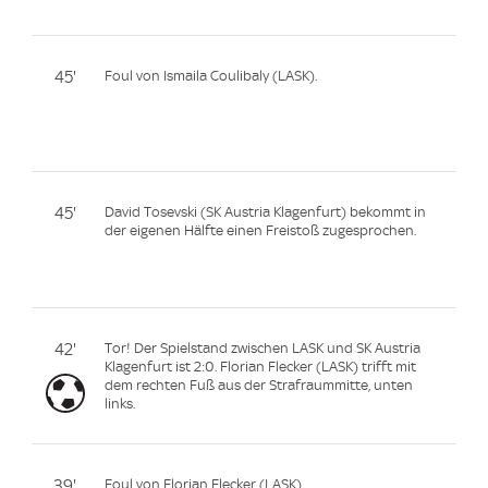
45'
Foul von Ismaila Coulibaly (LASK).
45'
David Tosevski (SK Austria Klagenfurt) bekommt in
der eigenen Hälfte einen Freistoß zugesprochen.
42'
Tor! Der Spielstand zwischen LASK und SK Austria
Klagenfurt ist 2:0. Florian Flecker (LASK) trifft mit
dem rechten Fuß aus der Strafraummitte, unten
links.
39'
Foul von Florian Flecker (LASK).