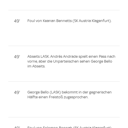
49'
Foul von Keanan Bennetts (SK Austria Klagenfurt).
49'
Abseits LASK. Andrés Andrade spielt einen Pass nach
vorne, aber die Unparteiischen sehen George Bello
im Abseits.
49'
George Bello (LASK) bekommt in der gegnerischen
Hälfte einen Freistoß zugesprochen.
Foul von Solomon Bonnah (SK Austria Klagenfurt).