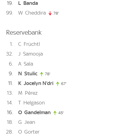
19
L
Banda
99
W
Cheddira
78'
78. minute
Reservebank
1
C
Früchtl
32
J
Samooja
6
A
Sala
9
N
Stulic
78'
78. minute
11
K
Jocelyn N’dri
67'
67. minute
13
M
Pérez
14
T
Helgason
16
O
Gandelman
45'
45. minute
18
G
Jean
28
O
Gorter