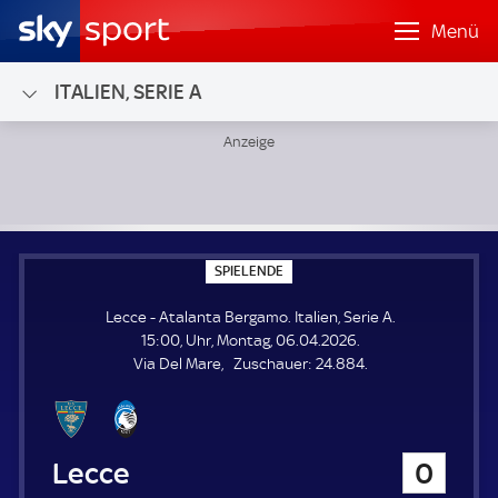
Menü
ITALIEN, SERIE A
Lecce - Atalanta Bergamo; Italien, Serie A
S
SPIELENDE
P
I
Lecce - Atalanta Bergamo. Italien, Serie A.
E
L
15:00, Uhr, Montag, 06.04.2026.
E
Z
Via Del Mare
Zuschauer:
24.884.
N
D
u
E
s
c
h
Lecce
0
a