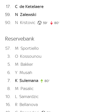
17
C
de Ketelaere
59
N
Zalewski
90
N
Krstovic
59. minute
59'
80'
80. minute
Reservebank
57
M
Sportiello
3
O
Kossounou
5
M
Bakker
6
Y
Musah
7
K
Sulemana
80'
80. minute
8
M
Pasalic
10
L
Samardzic
16
R
Bellanova