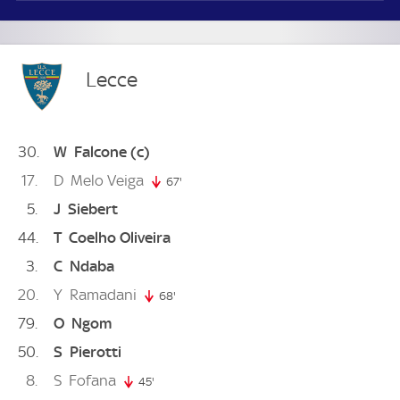
Lecce
30
W
Falcone
(c)
17
D
Melo Veiga
67'
67. minute
5
J
Siebert
44
T
Coelho Oliveira
3
C
Ndaba
20
Y
Ramadani
68'
68. minute
79
O
Ngom
50
S
Pierotti
8
S
Fofana
45'
45. minute