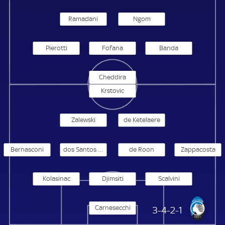
Ramadani
Ngom
Pierotti
Fofana
Banda
Cheddira
Krstovic
Zalewski
de Ketelaere
Bernasconi
dos Santos Lourenco da Silva
de Roon
Zappacosta
Kolasinac
Djimsiti
Scalvini
Carnesecchi
Atalanta Bergamo
3-4-2-1