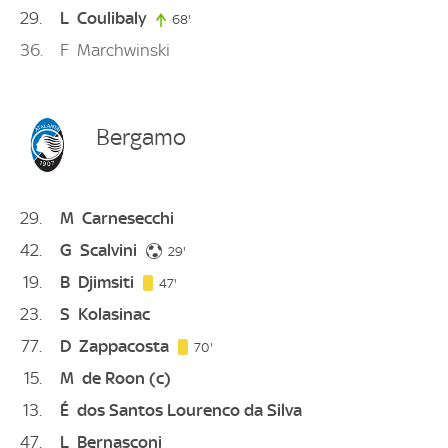
29
L
Coulibaly
68'
68. minute
36
F
Marchwinski
Bergamo
29
M
Carnesecchi
42
G
Scalvini
29. minute
29'
19
B
Djimsiti
47. minute
47'
23
S
Kolasinac
77
D
Zappacosta
70. minute
70'
15
M
de Roon
(c)
13
É
dos Santos Lourenco da Silva
47
L
Bernasconi