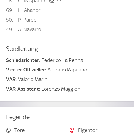
18
G
Raspadori
73. minute
73'
69
H
Ahanor
50
P
Pardel
49
A
Navarro
Spielleitung
Schiedsrichter:
Federico La Penna
Vierter Offizieller:
Antonio Rapuano
VAR:
Valerio Marini
VAR-Assistent:
Lorenzo Maggioni
Legende
Tore
Eigentor