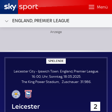
Menü
ENGLAND, PREMIER LEAGUE
Leicester City - Ipswich Town; England, Premier League
S
SPIELENDE
P
I
Leicester City - Ipswich Town. England, Premier League.
E
L
16:00, Uhr, Sonntag, 18.05.2025.
E
Z
The King Power Stadium
Zuschauer:
31.986.
N
D
u
E
s
c
h
Leicester City
2
a