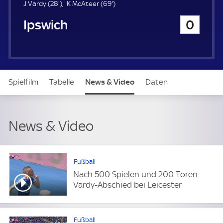
u
2
6
J Vardy (
28'
)
K McAteer (
69'
)
e
8
9
Ipswich Town
0
r
.
.
m
m
i
i
n
n
u
u
t
t
Spielfilm
Tabelle
News & Video
Daten
e
e
Aufstellung
News & Video
Fußball
Nach 500 Spielen und 200 Toren:
Vardy-Abschied bei Leicester
Fußball