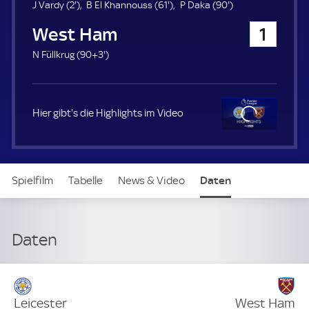
u
2
6
9
J Vardy (
2'
)
B El Khannouss (
61'
)
P Daka (
90'
)
e
.
1
0
West Ham
1
r
m
.
.
i
m
m
9
N Füllkrug (
90+3'
)
n
i
i
3
u
n
n
.
t
u
u
m
e
t
t
i
Hier gibt's die Highlights im Video
e
e
n
u
t
Clo
e
se
Spielfilm
Tabelle
News & Video
Daten
Aufstellung
Daten
Verteidigung
Leicester
West Ham