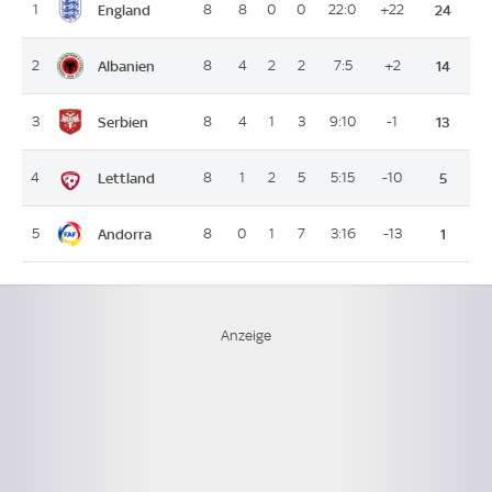
England
1
8
8
0
0
22:0
+22
24
Albanien
2
8
4
2
2
7:5
+2
14
Serbien
3
8
4
1
3
9:10
-1
13
Lettland
4
8
1
2
5
5:15
-10
5
Andorra
5
8
0
1
7
3:16
-13
1