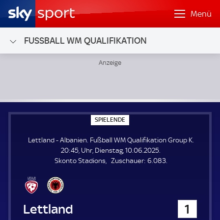
Menü
FUSSBALL WM QUALIFIKATION
Lettland - Albanien; Fußball WM Qualifikation Group K
S
SPIELENDE
P
I
Lettland - Albanien. Fußball WM Qualifikation Group K.
E
L
20:45, Uhr, Dienstag, 10.06.2025.
E
Z
Skonto Stadions
Zuschauer:
6.083.
N
D
u
E
s
c
h
Lettland
1
a