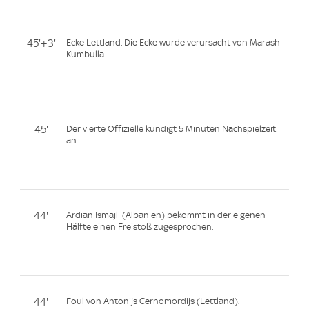
45'+3'
Ecke Lettland. Die Ecke wurde verursacht von Marash
Kumbulla.
45'
Der vierte Offizielle kündigt 5 Minuten Nachspielzeit
an.
44'
Ardian Ismajli (Albanien) bekommt in der eigenen
Hälfte einen Freistoß zugesprochen.
44'
Foul von Antonijs Cernomordijs (Lettland).