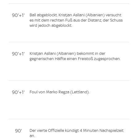
90'+1'
Ball abgeblockt. Kristjan Asllani (Albanien) versucht
es mit dem rechten Fuß aus der Distanz, der Schuss
wird jedoch abgeblockt.
90'+1'
Kristjan Asllani (Albanien) bekommt in der
gegnerischen Hälfte einen Freistoß zugesprochen.
90'+1'
Foul von Marko Regza (Lettland).
90'
Der vierte Offizielle kündigt 4 Minuten Nachspielzeit
an.