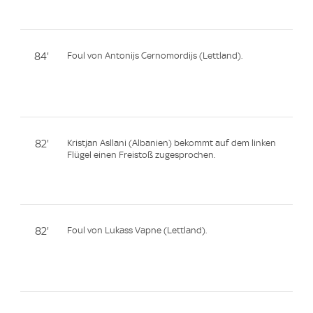
84'
Foul von Antonijs Cernomordijs (Lettland).
82'
Kristjan Asllani (Albanien) bekommt auf dem linken
Flügel einen Freistoß zugesprochen.
82'
Foul von Lukass Vapne (Lettland).