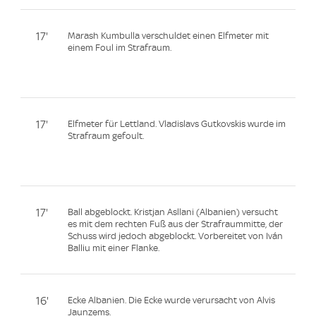
17'
Marash Kumbulla verschuldet einen Elfmeter mit
einem Foul im Strafraum.
17'
Elfmeter für Lettland. Vladislavs Gutkovskis wurde im
Strafraum gefoult.
17'
Ball abgeblockt. Kristjan Asllani (Albanien) versucht
es mit dem rechten Fuß aus der Strafraummitte, der
Schuss wird jedoch abgeblockt. Vorbereitet von Iván
Balliu mit einer Flanke.
16'
Ecke Albanien. Die Ecke wurde verursacht von Alvis
Jaunzems.