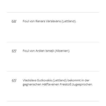
68'
Foul von Renars Varslavans (Lettland).
65'
Foul von Ardian Ismajli (Albanien).
65'
Vladislavs Gutkovskis (Lettland) bekommt in der
gegnerischen Hälfte einen Freistoß zugesprochen.