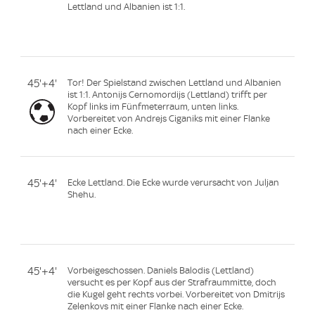
Lettland und Albanien ist 1:1.
45'+4'
Tor! Der Spielstand zwischen Lettland und Albanien
ist 1:1. Antonijs Cernomordijs (Lettland) trifft per
Kopf links im Fünfmeterraum, unten links.
Vorbereitet von Andrejs Ciganiks mit einer Flanke
nach einer Ecke.
45'+4'
Ecke Lettland. Die Ecke wurde verursacht von Juljan
Shehu.
45'+4'
Vorbeigeschossen. Daniels Balodis (Lettland)
versucht es per Kopf aus der Strafraummitte, doch
die Kugel geht rechts vorbei. Vorbereitet von Dmitrijs
Zelenkovs mit einer Flanke nach einer Ecke.