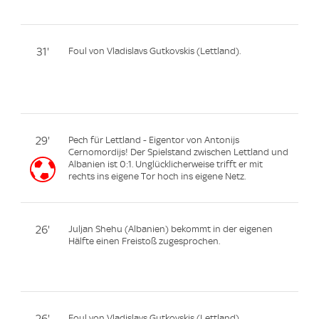
31'
Foul von Vladislavs Gutkovskis (Lettland).
29'
Pech für Lettland - Eigentor von Antonijs
Cernomordijs! Der Spielstand zwischen Lettland und
Albanien ist 0:1. Unglücklicherweise trifft er mit
rechts ins eigene Tor hoch ins eigene Netz.
26'
Juljan Shehu (Albanien) bekommt in der eigenen
Hälfte einen Freistoß zugesprochen.
26'
Foul von Vladislavs Gutkovskis (Lettland).