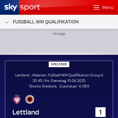
Menü
FUSSBALL WM QUALIFIKATION
Lettland - Albanien; Fußball WM Qualifikation Group K
S
SPIELENDE
P
I
Lettland - Albanien. Fußball WM Qualifikation Group K.
E
L
20:45, Uhr, Dienstag, 10.06.2025.
E
Z
Skonto Stadions
Zuschauer:
6.083.
N
D
u
E
s
c
h
Lettland
1
a