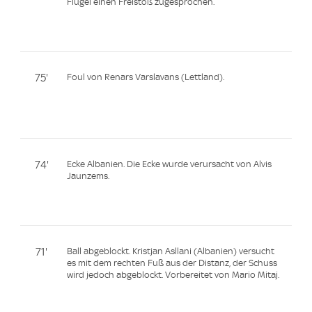
Flügel einen Freistoß zugesprochen.
75'
Foul von Renars Varslavans (Lettland).
74'
Ecke Albanien. Die Ecke wurde verursacht von Alvis
Jaunzems.
71'
Ball abgeblockt. Kristjan Asllani (Albanien) versucht
es mit dem rechten Fuß aus der Distanz, der Schuss
wird jedoch abgeblockt. Vorbereitet von Mario Mitaj.