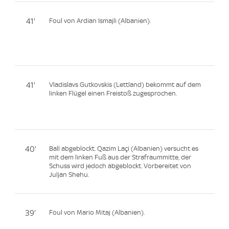
41'
Foul von Ardian Ismajli (Albanien).
41'
Vladislavs Gutkovskis (Lettland) bekommt auf dem
linken Flügel einen Freistoß zugesprochen.
40'
Ball abgeblockt. Qazim Laçi (Albanien) versucht es
mit dem linken Fuß aus der Strafraummitte, der
Schuss wird jedoch abgeblockt. Vorbereitet von
Juljan Shehu.
39'
Foul von Mario Mitaj (Albanien).