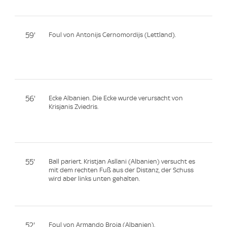
59'
Foul von Antonijs Cernomordijs (Lettland).
56'
Ecke Albanien. Die Ecke wurde verursacht von
Krisjanis Zviedris.
55'
Ball pariert. Kristjan Asllani (Albanien) versucht es
mit dem rechten Fuß aus der Distanz, der Schuss
wird aber links unten gehalten.
52'
Foul von Armando Broja (Albanien).