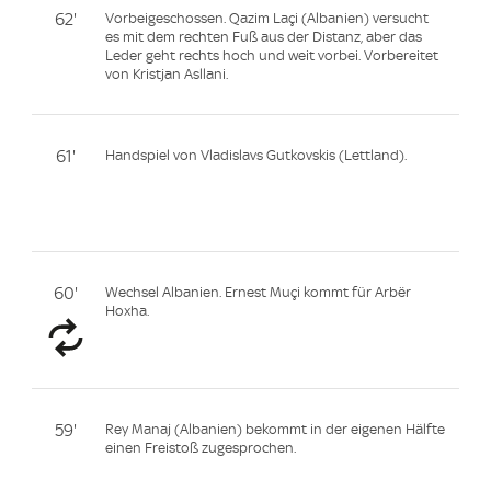
62'
Vorbeigeschossen. Qazim Laçi (Albanien) versucht
es mit dem rechten Fuß aus der Distanz, aber das
Leder geht rechts hoch und weit vorbei. Vorbereitet
von Kristjan Asllani.
61'
Handspiel von Vladislavs Gutkovskis (Lettland).
60'
Wechsel Albanien. Ernest Muçi kommt für Arbër
Hoxha.
59'
Rey Manaj (Albanien) bekommt in der eigenen Hälfte
einen Freistoß zugesprochen.