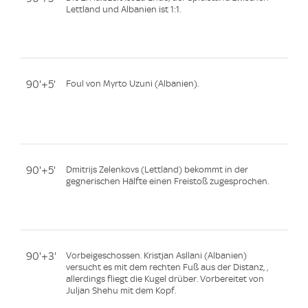
Lettland und Albanien ist 1:1.
90'+5'
Foul von Myrto Uzuni (Albanien).
90'+5'
Dmitrijs Zelenkovs (Lettland) bekommt in der
gegnerischen Hälfte einen Freistoß zugesprochen.
90'+3'
Vorbeigeschossen. Kristjan Asllani (Albanien)
versucht es mit dem rechten Fuß aus der Distanz, ,
allerdings fliegt die Kugel drüber. Vorbereitet von
Juljan Shehu mit dem Kopf.