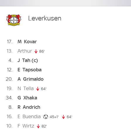
Leverkusen
17
M
Kovar
13
Arthur
86'
86. minute
4
J
Tah
(c)
12
E
Tapsoba
20
A
Grimaldo
19
N
Tella
64'
64. minute
34
G
Xhaka
8
R
Andrich
16
E
Buendia
46. minute
45+1'
64'
64. minute
10
F
Wirtz
82'
82. minute