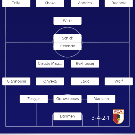
Tella
Xhaka
Andrich
Buendia
Wirtz
Schick
Essende
Claude Maurice
Rexhbecaj
Giannoulis
Onyeka
Jakic
Wolf
Zesiger
Gouweleeuw
Matsima
Dahmen
FC Augsburg
3-4-2-1