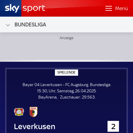
Menü
BUNDESLIGA
Bayer 04 Leverkusen - FC Augsburg; Bundesliga
S
SPIELENDE
P
I
Bayer 04 Leverkusen - FC Augsburg. Bundesliga.
E
L
15:30, Uhr, Samstag, 26.04.2025.
E
Z
BayArena
Zuschauer:
29.563.
N
D
u
E
s
c
h
Bayer 04 Leverkusen
2
a