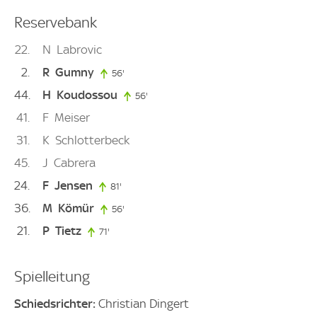
Reservebank
22
N
Labrovic
2
R
Gumny
56'
56. minute
44
H
Koudossou
56'
56. minute
41
F
Meiser
31
K
Schlotterbeck
45
J
Cabrera
24
F
Jensen
81'
81. minute
36
M
Kömür
56'
56. minute
21
P
Tietz
71'
71. minute
Spielleitung
Schiedsrichter:
Christian Dingert