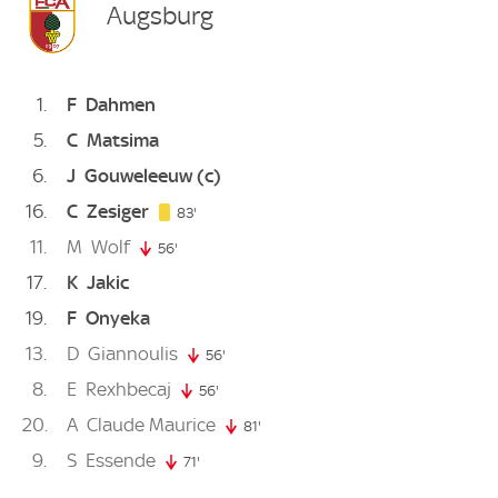
Augsburg
1
F
Dahmen
5
C
Matsima
6
J
Gouweleeuw
(c)
16
C
Zesiger
83. minute
83'
11
M
Wolf
56'
56. minute
17
K
Jakic
19
F
Onyeka
13
D
Giannoulis
56'
56. minute
8
E
Rexhbecaj
56'
56. minute
20
A
Claude Maurice
81'
81. minute
9
S
Essende
71'
71. minute