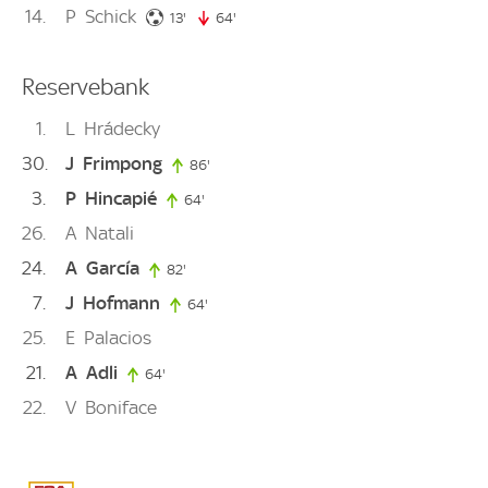
14
P
Schick
13. minute
13'
64'
64. minute
Reservebank
1
L
Hrádecky
30
J
Frimpong
86'
86. minute
3
P
Hincapié
64'
64. minute
26
A
Natali
24
A
García
82'
82. minute
7
J
Hofmann
64'
64. minute
25
E
Palacios
21
A
Adli
64'
64. minute
22
V
Boniface