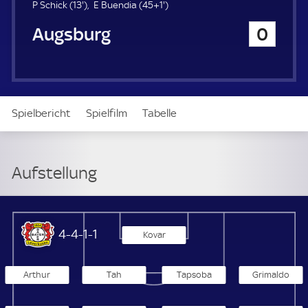
u
1
4
P Schick (
13'
)
E Buendia (
45+1'
)
e
3
6
FC Augsburg
0
r
.
.
m
m
i
i
n
n
u
u
t
t
Spielbericht
Spielfilm
Tabelle
e
e
News & Video
Daten
Aufstellung
Live
Aufstellung
Bayer 04 Leverkusen
4-4-1-1
Kovar
Arthur
Tah
Tapsoba
Grimaldo