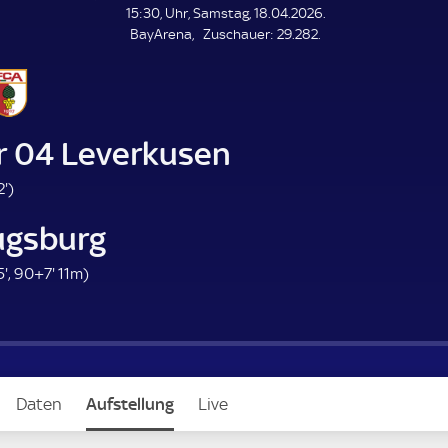
L
15:30, Uhr, Samstag, 18.04.2026.
E
Z
BayArena
Zuschauer:
29.282.
N
D
u
E
s
c
h
a
r 04 Leverkusen
u
e
1
2'
)
r
2
ugsburg
.
m
1
9
5'
,
90+7'
11m)
i
5
7
n
.
.
u
m
m
t
i
i
e
n
n
Daten
Aufstellung
Live
u
u
t
t