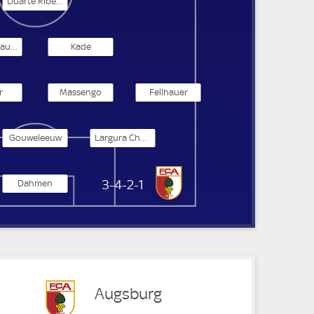
Duarte Ribeiro
Claude Maurice
Kade
r
Massengo
Fellhauer
Gouweleeuw
Largura Chaves
FC Augsburg
3-4-2-1
Dahmen
Augsburg