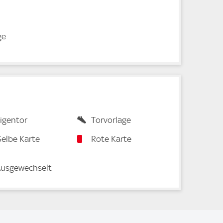
ge
igentor
Torvorlage
elbe Karte
Rote Karte
usgewechselt