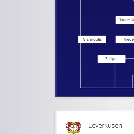
Giannoulis
Riede
Zesiger
Leverkusen