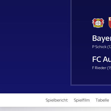
Baye
P Schick (
1
FC A
F Rieder (
1
Spielbericht
Spielfilm
Tabelle