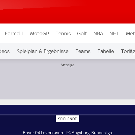
Formel 1
MotoGP
Tennis
Golf
NBA
NHL
Meh
deos
Spielplan & Ergebnisse
Teams
Tabelle
Torjä
S
SPIELENDE
P
I
E
Bayer 04 Leverkusen - FC Augsburg. Bundesliga.