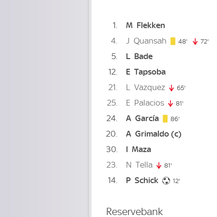
1
M
Flekken
4
J
Quansah
48. minut
48'
72'
72
5
L
Bade
12
E
Tapsoba
21
L
Vazquez
65'
65. minute
25
E
Palacios
81'
81. minute
24
A
García
86. minute
86'
20
A
Grimaldo
(c)
30
I
Maza
23
N
Tella
81'
81. minute
14
P
Schick
12. minute
12'
Reservebank