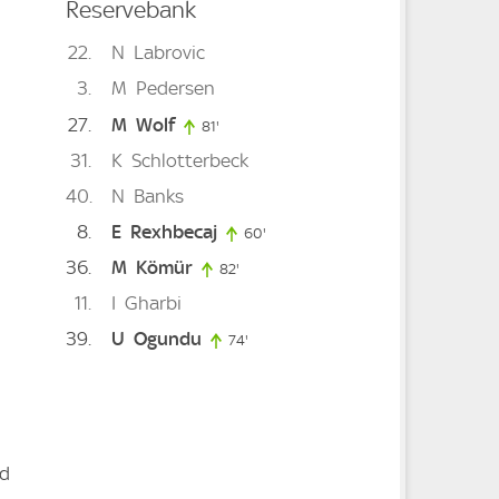
Reservebank
22
N
Labrovic
3
M
Pedersen
27
M
Wolf
81'
81. minute
31
K
Schlotterbeck
40
N
Banks
8
E
Rexhbecaj
60'
60. minute
36
M
Kömür
82'
82. minute
11
I
Gharbi
ute
39
U
Ogundu
74'
74. minute
nd