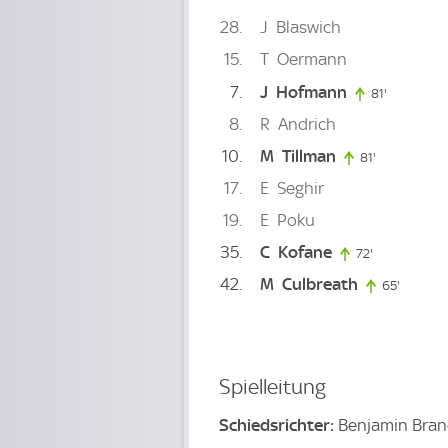
28
J
Blaswich
15
T
Oermann
7
J
Hofmann
81'
81. minute
8
R
Andrich
10
M
Tillman
81'
81. minute
17
E
Seghir
19
E
Poku
35
C
Kofane
72'
72. minute
42
M
Culbreath
65'
65. min
Spielleitung
Schiedsrichter:
Benjamin Bra