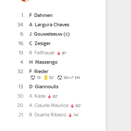
1
F
Dahmen
34
A
Largura Chaves
e
. minute
6
J
Gouweleeuw
(c)
16
C
Zesiger
19
R
Fellhauer
81'
81. minute
4
H
Massengo
32
F
Rieder
15. minute
52. minute
97. minute
15'
52'
90+7'
EM
13
D
Giannoulis
30
A
Kade
82'
82. minute
20
A
Claude Maurice
60'
60. minute
21
R
Duarte Ribeiro
74'
74. minute