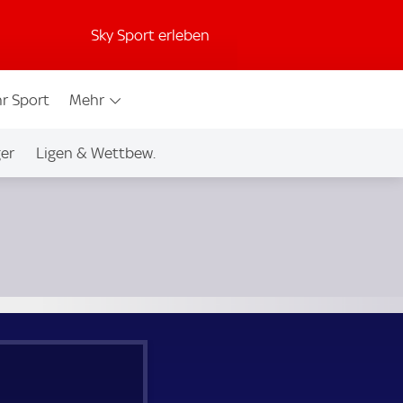
Sky Sport erleben
r Sport
Mehr
ger
Ligen & Wettbew.