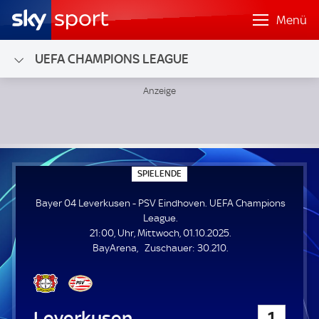
Menü
UEFA CHAMPIONS LEAGUE
Bayer 04 Leverkusen - PSV Eindhoven; UEFA Champions L
S
SPIELENDE
P
I
Bayer 04 Leverkusen - PSV Eindhoven. UEFA Champions
E
L
League.
E
21:00, Uhr, Mittwoch, 01.10.2025.
N
D
Z
BayArena
Zuschauer:
30.210.
E
u
s
c
h
Bayer 04 Leverkusen
1