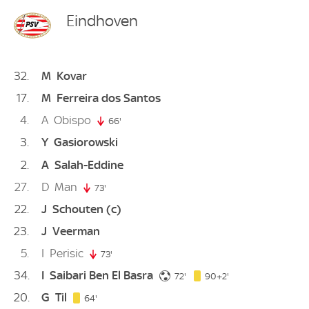
Eindhoven
32
M
Kovar
17
M
Ferreira dos Santos
4
A
Obispo
66'
66. minute
3
Y
Gasiorowski
2
A
Salah-Eddine
27
D
Man
73'
73. minute
22
J
Schouten
(c)
23
J
Veerman
5
I
Perisic
73'
73. minute
34
I
Saibari Ben El Basra
72. minute
92. minute
72'
90+2'
20
G
Til
64. minute
64'