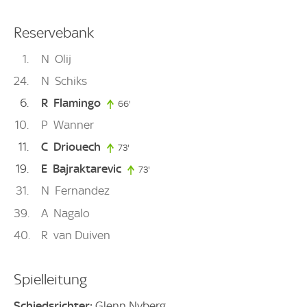
Reservebank
1
N
Olij
24
N
Schiks
6
R
Flamingo
66'
66. minute
10
P
Wanner
11
C
Driouech
73'
73. minute
19
E
Bajraktarevic
73'
73. minute
31
N
Fernandez
39
A
Nagalo
40
R
van Duiven
Spielleitung
Schiedsrichter:
Glenn Nyberg