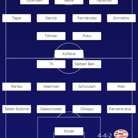
Quansah
Bade
Tapsoba
Tape
García
Fernández
Grimaldo
Tillman
Poku
Kofane
Til
Saibari Ben El Basra
Perisic
Veerman
Schouten
Man
Salah-Eddine
Gasiorowski
Obispo
Ferreira dos Santos
Kovar
PSV Eindhoven
4-4-2