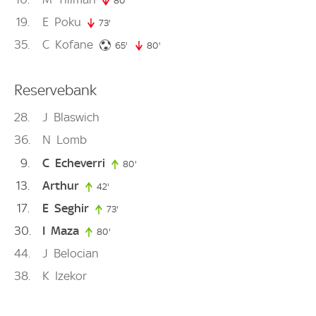
80'
80. minute
19
E
Poku
73'
73. minute
35
C
Kofane
65. minute
65'
80'
80. minute
Reservebank
28
J
Blaswich
36
N
Lomb
9
C
Echeverri
80'
80. minute
13
Arthur
42'
42. minute
17
E
Seghir
73'
73. minute
30
I
Maza
80'
80. minute
44
J
Belocian
38
K
Izekor