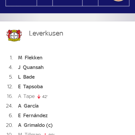
Leverkusen
1
M
Flekken
4
J
Quansah
5
L
Bade
12
E
Tapsoba
16
A
Tape
42'
42. minute
24
A
García
6
E
Fernández
20
A
Grimaldo
(c)
10
M
Tillman