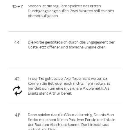
45'+1'
Soeben ist die reguläre Spielzeit des ersten
Durchgangs abgelaufen. Zwei Minuten soll es noch
obendrauf geben.
44'
Die Partie gestaltet sich durch das Engagement der
Gäste jetzt offener und abwechslungsreicher.
42'
In der Tat geht es bei Axel Tape nicht weiter, da
können die Betreuer auch nichts mehr retten. Es
handelt sich um eine muskuläre Problematik. Als
Ersatz steht Arthur bereit.
41'
Dann spielen das die Gäste zielstrebig. Dennis Man
findet mit einem feinen Pass Ivan Perisic, der links in
der Box zum Abschluss kommt. Der Linksschuss
verfehlt die Kiste.