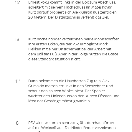
15'
Ernest Poku kommt links in der Box zum Abschluss,
scheitert mit seinem Flachschuss an Matej Kovar.
Kurz darauf probiert sich Aleix Garcia aus zentralen
20 Metern. Der Distanzschuss verfehlt das Ziel.
13'
Kurz nacheinander verzeichnen beide Mannschaften
ihre ersten Ecken, die der PSV ermöglicht Mark
Flekken mit einer Unsicherheit bei der Arbeit mit
dem Ball am Fuß. Aber in der Folge nutzen die Gäste
diese Standardsituation nicht.
11'
Dann bekommen die Hausherren Zug rein. Alex
Grimaldo marschiert links in den Sechzehner und
scheut den spitzen Winkel nicht. Der Spanier
wuchtet den Linksschuss an den kurzen Pfosten und
lässt das Gestänge mächtig wackeln.
8'
PSV wirkt weiterhin sehr aktiv, übt durchaus Druck
auf die Werkself aus. Die Niederländer verzeichnen