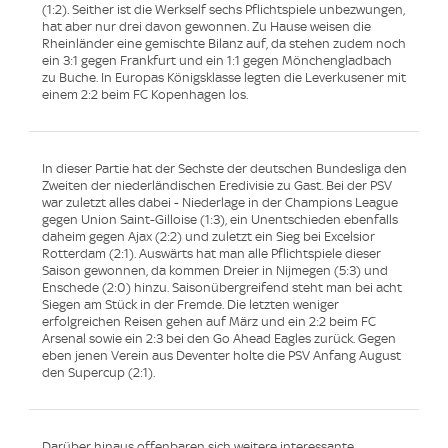
(1:2). Seither ist die Werkself sechs Pflichtspiele unbezwungen,
hat aber nur drei davon gewonnen. Zu Hause weisen die
Rheinländer eine gemischte Bilanz auf, da stehen zudem noch
ein 3:1 gegen Frankfurt und ein 1:1 gegen Mönchengladbach
zu Buche. In Europas Königsklasse legten die Leverkusener mit
einem 2:2 beim FC Kopenhagen los.
In dieser Partie hat der Sechste der deutschen Bundesliga den
Zweiten der niederländischen Eredivisie zu Gast. Bei der PSV
war zuletzt alles dabei - Niederlage in der Champions League
gegen Union Saint-Gilloise (1:3), ein Unentschieden ebenfalls
daheim gegen Ajax (2:2) und zuletzt ein Sieg bei Excelsior
Rotterdam (2:1). Auswärts hat man alle Pflichtspiele dieser
Saison gewonnen, da kommen Dreier in Nijmegen (5:3) und
Enschede (2:0) hinzu. Saisonübergreifend steht man bei acht
Siegen am Stück in der Fremde. Die letzten weniger
erfolgreichen Reisen gehen auf März und ein 2:2 beim FC
Arsenal sowie ein 2:3 bei den Go Ahead Eagles zurück. Gegen
eben jenen Verein aus Deventer holte die PSV Anfang August
den Supercup (2:1).
Darüber hinaus offenbaren sich weitere interessante