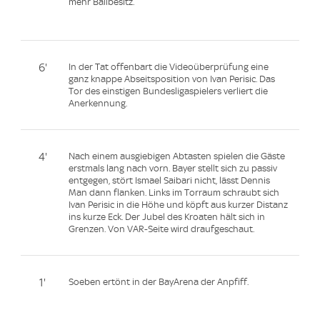
mehr Ballbesitz.
6'
In der Tat offenbart die Videoüberprüfung eine
ganz knappe Abseitsposition von Ivan Perisic. Das
Tor des einstigen Bundesligaspielers verliert die
Anerkennung.
4'
Nach einem ausgiebigen Abtasten spielen die Gäste
erstmals lang nach vorn. Bayer stellt sich zu passiv
entgegen, stört Ismael Saibari nicht, lässt Dennis
Man dann flanken. Links im Torraum schraubt sich
Ivan Perisic in die Höhe und köpft aus kurzer Distanz
ins kurze Eck. Der Jubel des Kroaten hält sich in
Grenzen. Von VAR-Seite wird draufgeschaut.
1'
Soeben ertönt in der BayArena der Anpfiff.