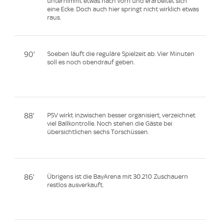
unternimmt etwas nach vorn und erarbeitet sich
eine Ecke. Doch auch hier springt nicht wirklich etwas
raus.
90'
Soeben läuft die reguläre Spielzeit ab. Vier Minuten
soll es noch obendrauf geben.
88'
PSV wirkt inzwischen besser organisiert, verzeichnet
viel Ballkontrolle. Noch stehen die Gäste bei
übersichtlichen sechs Torschüssen.
86'
Übrigens ist die BayArena mit 30.210 Zuschauern
restlos ausverkauft.