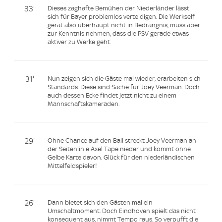
33'
Dieses zaghafte Bemühen der Niederländer lässt
sich für Bayer problemlos verteidigen. Die Werkself
gerät also überhaupt nicht in Bedrängnis, muss aber
zur Kenntnis nehmen, dass die PSV gerade etwas
aktiver zu Werke geht.
31'
Nun zeigen sich die Gäste mal wieder, erarbeiten sich
Standards. Diese sind Sache für Joey Veerman. Doch
auch dessen Ecke findet jetzt nicht zu einem
Mannschaftskameraden.
29'
Ohne Chance auf den Ball streckt Joey Veerman an
der Seitenlinie Axel Tape nieder und kommt ohne
Gelbe Karte davon. Glück für den niederländischen
Mittelfeldspieler!
26'
Dann bietet sich den Gästen mal ein
Umschaltmoment. Doch Eindhoven spielt das nicht
konsequent aus, nimmt Tempo raus. So verpufft die