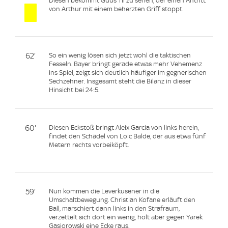
Diesen bekommt Guus Til zu sehen, der einen Antritt
von Arthur mit einem beherzten Griff stoppt.
62'
So ein wenig lösen sich jetzt wohl die taktischen
Fesseln. Bayer bringt gerade etwas mehr Vehemenz
ins Spiel, zeigt sich deutlich häufiger im gegnerischen
Sechzehner. Insgesamt steht die Bilanz in dieser
Hinsicht bei 24:5.
60'
Diesen Eckstoß bringt Aleix Garcia von links herein,
findet den Schädel von Loic Balde, der aus etwa fünf
Metern rechts vorbeiköpft.
59'
Nun kommen die Leverkusener in die
Umschaltbewegung. Christian Kofane erläuft den
Ball, marschiert dann links in den Strafraum,
verzettelt sich dort ein wenig, holt aber gegen Yarek
Gasiorowski eine Ecke raus.