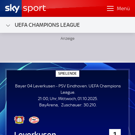
Menü
UEFA CHAMPIONS LEAGUE
Bayer 04 Leverkusen - PSV Eindhoven; UEFA Champions L
S
SPIELENDE
P
I
Bayer 04 Leverkusen - PSV Eindhoven. UEFA Champions
E
L
League.
E
21:00, Uhr, Mittwoch, 01.10.2025.
N
D
Z
BayArena
Zuschauer:
30.210.
E
u
s
c
h
Bayer 04 Leverkusen
1