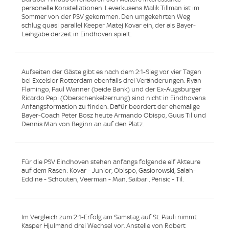
personelle Konstellationen. Leverkusens Malik Tillman ist im
Sommer von der PSV gekommen. Den umgekehrten Weg
schlug quasi parallel Keeper Matej Kovar ein, der als Bayer-
Leihgabe derzeit in Eindhoven spielt.
Aufseiten der Gäste gibt es nach dem 2:1-Sieg vor vier Tagen
bei Excelsior Rotterdam ebenfalls drei Veränderungen. Ryan
Flamingo, Paul Wanner (beide Bank) und der Ex-Augsburger
Ricardo Pepi (Oberschenkelzerrung) sind nicht in Eindhovens
Anfangsformation zu finden. Dafür beordert der ehemalige
Bayer-Coach Peter Bosz heute Armando Obispo, Guus Til und
Dennis Man von Beginn an auf den Platz.
Für die PSV Eindhoven stehen anfangs folgende elf Akteure
auf dem Rasen: Kovar - Junior, Obispo, Gasiorowski, Salah-
Eddine - Schouten, Veerman - Man, Saibari, Perisic - Til.
Im Vergleich zum 2:1-Erfolg am Samstag auf St. Pauli nimmt
Kasper Hjulmand drei Wechsel vor. Anstelle von Robert