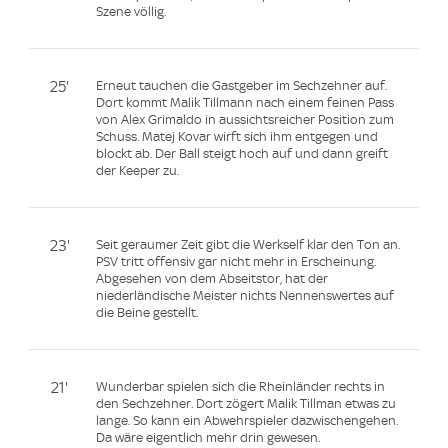
Szene völlig.
25'
Erneut tauchen die Gastgeber im Sechzehner auf.
Dort kommt Malik Tillmann nach einem feinen Pass
von Alex Grimaldo in aussichtsreicher Position zum
Schuss. Matej Kovar wirft sich ihm entgegen und
blockt ab. Der Ball steigt hoch auf und dann greift
der Keeper zu.
23'
Seit geraumer Zeit gibt die Werkself klar den Ton an.
PSV tritt offensiv gar nicht mehr in Erscheinung.
Abgesehen von dem Abseitstor, hat der
niederländische Meister nichts Nennenswertes auf
die Beine gestellt.
21'
Wunderbar spielen sich die Rheinländer rechts in
den Sechzehner. Dort zögert Malik Tillman etwas zu
lange. So kann ein Abwehrspieler dazwischengehen.
Da wäre eigentlich mehr drin gewesen.