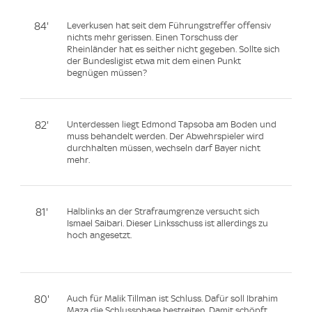
84'
Leverkusen hat seit dem Führungstreffer offensiv
nichts mehr gerissen. Einen Torschuss der
Rheinländer hat es seither nicht gegeben. Sollte sich
der Bundesligist etwa mit dem einen Punkt
begnügen müssen?
82'
Unterdessen liegt Edmond Tapsoba am Boden und
muss behandelt werden. Der Abwehrspieler wird
durchhalten müssen, wechseln darf Bayer nicht
mehr.
81'
Halblinks an der Strafraumgrenze versucht sich
Ismael Saibari. Dieser Linksschuss ist allerdings zu
hoch angesetzt.
80'
Auch für Malik Tillman ist Schluss. Dafür soll Ibrahim
Maza die Schlussphase bestreiten. Damit schöpft