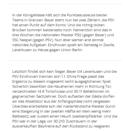
In der Königsklasse hält sich die Punkteausbeute beider
Teams in Grenzen. Bayer steht nun bei zwei Zählern, die PSV
hat einen Punkt auf dem Konto. Und die richtig dicken
Brocken kommen beiderseits noch. Namentlich sind das in
drei Wochen die nationalen Meister PSG (gegen Bayer) und
SSC Neapel (gegen PSV). Nun aber warten erst einmal
nationale Aufgaben. Eindhoven spielt am Samstag in Zwolle,
Leverkusen zu Hause gegen Union Berlin.
Letztlich findet sich kein Sieger, Bayer 04 Leverkusen und die
PSV Eindhoven trennen sich 1:1. Ohne Frage passt das
Ergebnis zu diesem insgesamt recht ausgeglichenen Spiel.
Sicherlich bewirkten die Hausherren mehr in Richtung Tor,
verzeichneten 14:6 Torschüsse und 30:11 Ballaktionen im
gegnerischen Sechzehner. Doch aufseiten der Gäste dürfen
wir das Abseitstor aus der Anfangsphase nicht vergessen.
Überdies erarbeitete sich der niederländische Meister durch
eine Steigerung in der zweiten Hälfte ein klein wenig mehr
Ballbesitz, war zudem einen Hauch zweikampfstärker. Und die
PSV war in der Lage, vor 30.210 Zuschauern in der
ausverkauften BayArena auf den Rückstand zu reagieren.