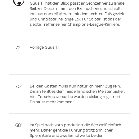
Guus Til hat den Blick, passt im Sechzehner zu Ismael
Saibari. Dieser nimmt den Ball noch an und schießt
ihn aus etwa elf Metern mit dem rechten Fuß gezielt
und unhaltbar ins lange Eck. Für Saibari ist das der
siebte Treffer seiner Champions-League-Karriere.
72'
Vorlage Guus Til
70'
Bei den Gästen muss nun natürlich mehr Zug rein.
Daran fehlt es dem niederländischen Meister bisher.
Vier Torschussversuche wurden bislang registriert.
Da muss mehr kommen.
68'
Im Spiel nach vorn produziert die Werkself einfach
mehr. Daher geht die Führung trotz ähnlicher
Spielanteile und Zweikampfwerte beider