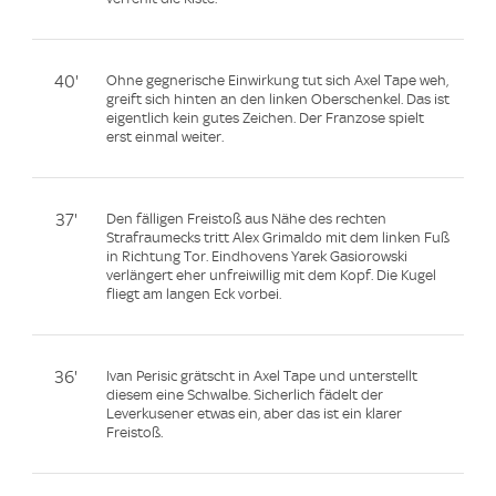
40'
Ohne gegnerische Einwirkung tut sich Axel Tape weh,
greift sich hinten an den linken Oberschenkel. Das ist
eigentlich kein gutes Zeichen. Der Franzose spielt
erst einmal weiter.
37'
Den fälligen Freistoß aus Nähe des rechten
Strafraumecks tritt Alex Grimaldo mit dem linken Fuß
in Richtung Tor. Eindhovens Yarek Gasiorowski
verlängert eher unfreiwillig mit dem Kopf. Die Kugel
fliegt am langen Eck vorbei.
36'
Ivan Perisic grätscht in Axel Tape und unterstellt
diesem eine Schwalbe. Sicherlich fädelt der
Leverkusener etwas ein, aber das ist ein klarer
Freistoß.