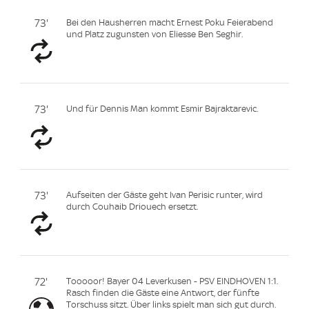
73'
Bei den Hausherren macht Ernest Poku Feierabend
und Platz zugunsten von Eliesse Ben Seghir.
73'
Und für Dennis Man kommt Esmir Bajraktarevic.
73'
Aufseiten der Gäste geht Ivan Perisic runter, wird
durch Couhaib Driouech ersetzt.
72'
Tooooor! Bayer 04 Leverkusen - PSV EINDHOVEN 1:1.
Rasch finden die Gäste eine Antwort, der fünfte
Torschuss sitzt. Über links spielt man sich gut durch.