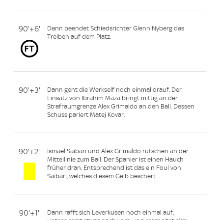
90'+6'
Dann beendet Schiedsrichter Glenn Nyberg das
Treiben auf dem Platz.
90'+3'
Dann geht die Werkself noch einmal drauf. Der
Einsatz von Ibrahim Maza bringt mittig an der
Strafraumgrenze Alex Grimaldo an den Ball. Dessen
Schuss pariert Matej Kovar.
90'+2'
Ismael Saibari und Alex Grimaldo rutschen an der
Mittellinie zum Ball. Der Spanier ist einen Hauch
früher dran. Entsprechend ist das ein Foul von
Saibari, welches diesem Gelb beschert.
90'+1'
Dann rafft sich Leverkusen noch einmal auf,