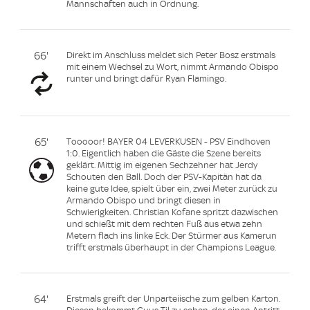
Mannschaften auch in Ordnung.
66'
Direkt im Anschluss meldet sich Peter Bosz erstmals
mit einem Wechsel zu Wort, nimmt Armando Obispo
runter und bringt dafür Ryan Flamingo.
65'
Tooooor! BAYER 04 LEVERKUSEN - PSV Eindhoven
1:0. Eigentlich haben die Gäste die Szene bereits
geklärt. Mittig im eigenen Sechzehner hat Jerdy
Schouten den Ball. Doch der PSV-Kapitän hat da
keine gute Idee, spielt über ein, zwei Meter zurück zu
Armando Obispo und bringt diesen in
Schwierigkeiten. Christian Kofane spritzt dazwischen
und schießt mit dem rechten Fuß aus etwa zehn
Metern flach ins linke Eck. Der Stürmer aus Kamerun
trifft erstmals überhaupt in der Champions League.
64'
Erstmals greift der Unparteiische zum gelben Karton.