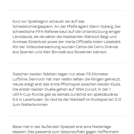
Kurz vor Spielbeginn schauen wir auf das
Schiedsrichtergespann. An der Pfeife agiert Glenn Nyberg. Der
schwedische FIFA-Referee baut auf die Unterstützung einiger
Landsleute, als da wären die Assistenten Mahbod Beigi und
Andreas Söderkvist sowie der Vierte Offizielle Adam Ladebäck.
Mit der Videoüberwachung wurden Carlos del Cerro Grande
aus Spanien und Alen Borosak aus Slowenien betraut.
Zwischen beiden Städten liegen nur etwa 115 Kilometer
Luftlinie. Dennoch hat man relativ selten die Klingen gekreuzt.
Heute steigt erst das dritte Pflichtspiel zwischen beiden Klubs.
Die ersten beiden Duelle gehen auf 1994 zurück. In der 1.
UEFA-Cup-Runde gab es damals zunächst ein spektakuläres
5:4 in Leverkusen. So reichte der Werkself im Rückspiel ein 0:0
zum Weiterkommen.
Bayer hat in der laufenden Spielzeit erst eine Niederlage
kassiert. Das passierte zum Saisonauftakt gegen Hoffenheim