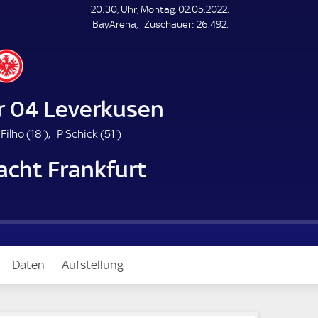
L
20:30, Uhr, Montag, 02.05.2022.
E
Z
BayArena
Zuschauer:
26.492.
N
D
u
E
s
c
h
a
r 04 Leverkusen
u
e
1
5
Filho (
18'
)
P Schick (
51'
)
r
8
1
acht Frankfurt
.
.
m
m
i
i
n
n
u
u
t
t
e
e
Daten
Aufstellung