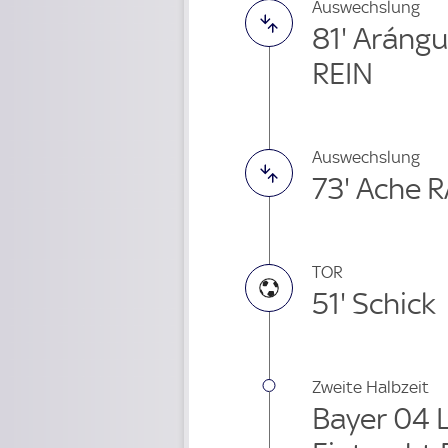
Auswechslung
81' Arángu
REIN
Auswechslung
73' Ache 
TOR
51' Schick
Zweite Halbzeit
Bayer 04 L