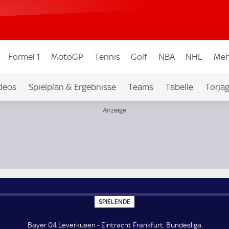
Formel 1
MotoGP
Tennis
Golf
NBA
NHL
Meh
deos
Spielplan & Ergebnisse
Teams
Tabelle
Torjä
S
SPIELENDE
P
I
E
Bayer 04 Leverkusen - Eintracht Frankfurt. Bundesliga.