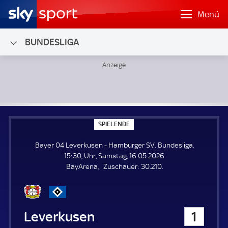
Menü
BUNDESLIGA
Bayer 04 Leverkusen - Hamburger SV; Bundesliga
S
SPIELENDE
P
I
Bayer 04 Leverkusen - Hamburger SV. Bundesliga.
E
L
15:30, Uhr, Samstag, 16.05.2026.
E
Z
BayArena
Zuschauer:
30.210.
N
D
u
E
s
c
h
Bayer 04 Leverkusen
1
a