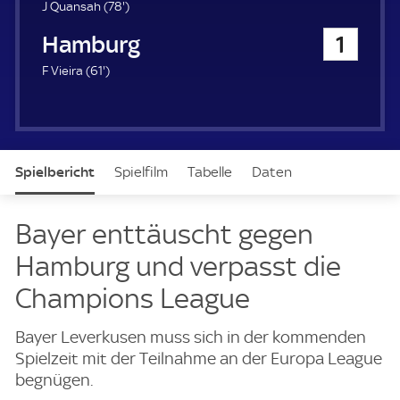
u
7
J Quansah (
78'
)
e
8
Hamburger SV
1
r
.
m
6
F Vieira (
61'
)
i
1
n
.
u
m
t
i
e
n
Spielbericht
Spielfilm
Tabelle
Daten
u
t
e
Aufstellung
Live
Bayer enttäuscht gegen
Hamburg und verpasst die
Champions League
Bayer Leverkusen muss sich in der kommenden
Spielzeit mit der Teilnahme an der Europa League
begnügen.