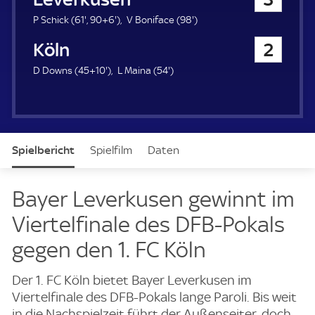
a
u
6
9
9
P Schick (
61'
,
90+6'
)
V Boniface (
98'
)
e
1
6
8
1. FC Köln
2
r
.
.
.
m
m
m
5
5
D Downs (
45+10'
)
L Maina (
54'
)
i
i
i
5
4
n
n
n
.
.
u
u
u
m
m
t
t
t
i
i
e
e
e
n
n
Spielbericht
Spielfilm
Daten
u
u
t
t
e
e
Aufstellung
Live
Bayer Leverkusen gewinnt im
Viertelfinale des DFB-Pokals
gegen den 1. FC Köln
Der 1. FC Köln bietet Bayer Leverkusen im
Viertelfinale des DFB-Pokals lange Paroli. Bis weit
in die Nachspielzeit führt der Außenseiter, doch