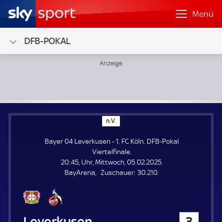
Menü
DFB-POKAL
Bayer 04 Leverkusen - 1. FC Köln; DFB-Pokal Viertelfinale
n
n.V.
.
V
Bayer 04 Leverkusen - 1. FC Köln. DFB-Pokal
.
Viertelfinale.
20:45, Uhr, Mittwoch, 05.02.2025.
Z
BayArena
Zuschauer:
30.210.
u
s
c
h
Bayer 04 Leverkusen
3