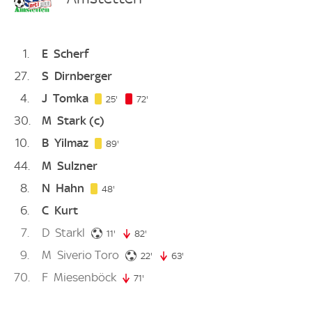
1
E
Scherf
27
S
Dirnberger
4
J
Tomka
25. minute
72. minute
25'
72'
30
M
Stark
(c)
10
B
Yilmaz
89. minute
89'
44
M
Sulzner
8
N
Hahn
48. minute
48'
6
C
Kurt
7
D
Starkl
11. minute
11'
82'
82. minute
9
M
Siverio Toro
22. minute
22'
63'
63. minute
70
F
Miesenböck
71'
71. minute