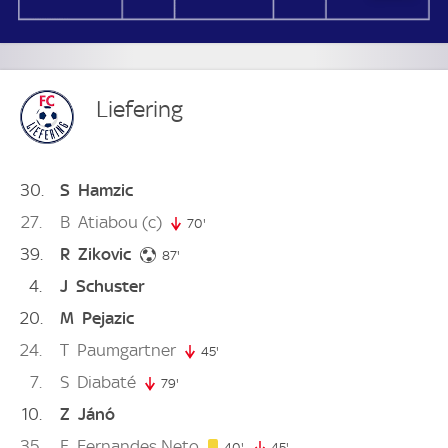
Liefering
30
S
Hamzic
27
B
Atiabou
(c)
70'
70. minute
39
R
Zikovic
87. minute
87'
4
J
Schuster
20
M
Pejazic
24
T
Paumgartner
45'
45. minute
7
S
Diabaté
79'
79. minute
10
Z
Jánó
35
E
Fernandes Neto
40. minute
40'
45'
45. minute