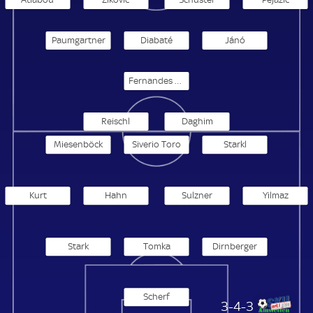
Paumgartner
Diabaté
Jánó
Fernandes Neto
Reischl
Daghim
Miesenböck
Siverio Toro
Starkl
Kurt
Hahn
Sulzner
Yilmaz
Stark
Tomka
Dirnberger
Scherf
SKU Amstetten
3-4-3