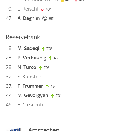
9
L
Reischl
70'
70. minute
47
A
Daghim
85. minute
85'
Reservebank
8
M
Sadeqi
70'
70. minute
23
P
Verhounig
45'
45. minute
28
N
Turco
79'
79. minute
32
S
Künstner
37
T
Trummer
45'
45. minute
44
M
Gevorgyan
70'
70. minute
45
F
Crescenti
Amstetten