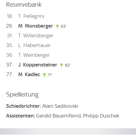
Reservebank
18
T
Pellegrini
29
M
Monsberger
63'
63. minute
31
T
Willersberger
35
L
Haberhauer
36
T
Weinberger
37
J
Koppensteiner
82'
82. minute
77
M
Kadlec
71'
71. minute
Spielleitung
Schiedsrichter:
Alain Sadikovski
Assistenten:
Gerald Bauernfeind, Philipp Duschek