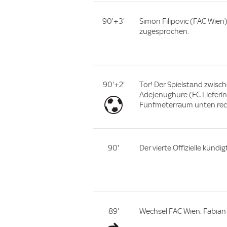
90'+3'
Simon Filipovic (FAC Wien
zugesprochen.
90'+2'
Tor! Der Spielstand zwisch
Adejenughure (FC Lieferin
Fünfmeterraum unten rech
90'
Der vierte Offizielle kündi
89'
Wechsel FAC Wien. Fabian