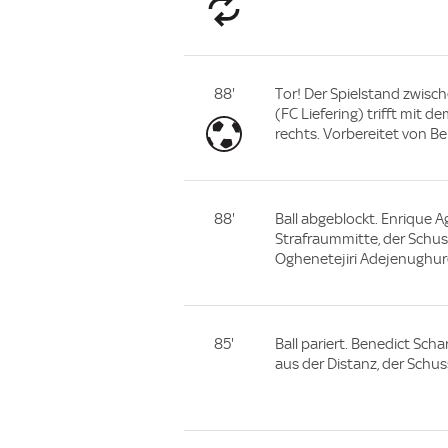
88'
Tor! Der Spielstand zwische
(FC Liefering) trifft mit 
rechts. Vorbereitet von Be
88'
Ball abgeblockt. Enrique A
Strafraummitte, der Schus
Oghenetejiri Adejenughure
85'
Ball pariert. Benedict Sch
aus der Distanz, der Schus