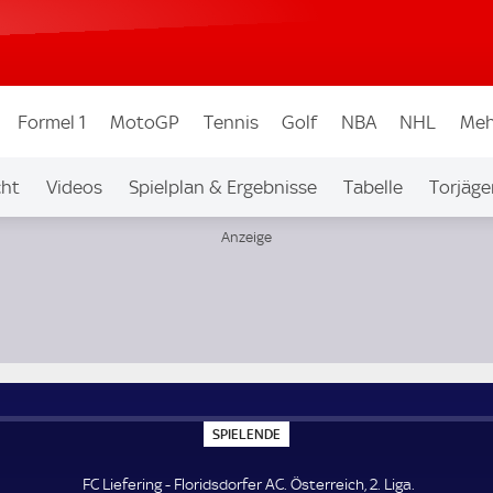
Formel 1
MotoGP
Tennis
Golf
NBA
NHL
Meh
cht
Videos
Spielplan & Ergebnisse
Tabelle
Torjäge
S
SPIELENDE
P
I
E
FC Liefering - Floridsdorfer AC. Österreich, 2. Liga.