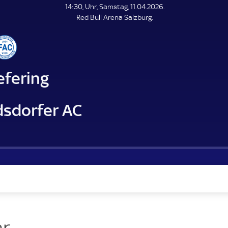
L
14:30, Uhr, Samstag, 11.04.2026.
E
Red Bull Arena Salzburg.
N
D
E
efering
dsdorfer AC
r