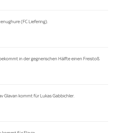
jenughure (FC Liefering).
bekommt in der gegnerischen Hälfte einen Freistoß
av Glavan kommt für Lukas Gabbichler.