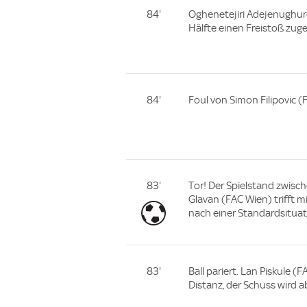
84'
Oghenetejiri Adejenughur
Hälfte einen Freistoß zug
84'
Foul von Simon Filipovic (
83'
Tor! Der Spielstand zwisch
Glavan (FAC Wien) trifft m
nach einer Standardsituat
83'
Ball pariert. Lan Piskule 
Distanz, der Schuss wird a