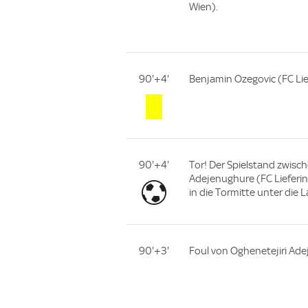
Wien).
90'+4'
Benjamin Ozegovic (FC Lief
90'+4'
Tor! Der Spielstand zwisch
Adejenughure (FC Lieferin
in die Tormitte unter die
90'+3'
Foul von Oghenetejiri Ade