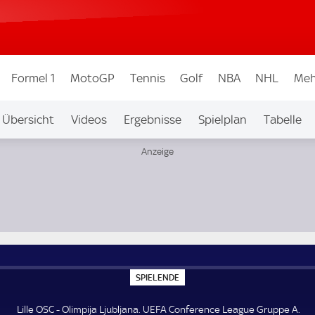
Formel 1
MotoGP
Tennis
Golf
NBA
NHL
Meh
Übersicht
Videos
Ergebnisse
Spielplan
Tabelle
uppe A
S
SPIELENDE
P
I
E
Lille OSC - Olimpija Ljubljana. UEFA Conference League Gruppe A.