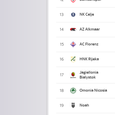
NK Celje
13
AZ Alkmaar
14
AC Florenz
15
HNK Rijeka
16
Jagiellonia
17
Bialystok
Omonia Nicosia
18
Noah
19