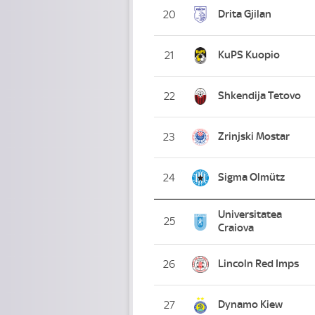
Drita Gjilan
20
KuPS Kuopio
21
Shkendija Tetovo
22
Zrinjski Mostar
23
Sigma Olmütz
24
Universitatea
25
Craiova
Lincoln Red Imps
26
Dynamo Kiew
27