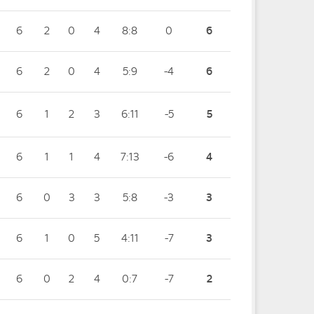
6
2
0
4
8:8
0
6
6
2
0
4
5:9
-4
6
6
1
2
3
6:11
-5
5
6
1
1
4
7:13
-6
4
6
0
3
3
5:8
-3
3
6
1
0
5
4:11
-7
3
6
0
2
4
0:7
-7
2