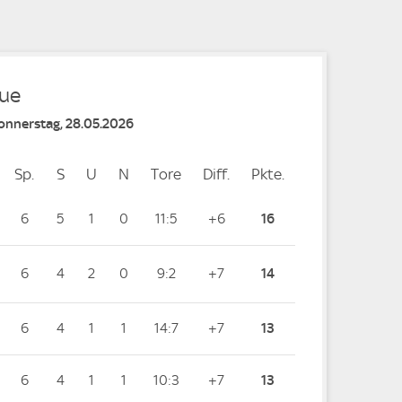
gue
Donnerstag, 28.05.2026
Sp.
Spiele
S
Siege
U
Unentschieden
N
Niederlagen
Tore
Tore
Diff.
Differenz
Pkte.
Punkte
6
5
1
0
11:5
+6
16
6
4
2
0
9:2
+7
14
6
4
1
1
14:7
+7
13
6
4
1
1
10:3
+7
13