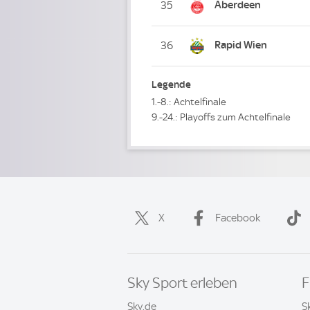
Aberdeen
35
Rapid Wien
36
Legende
1.-8.: Achtelfinale
9.-24.: Playoffs zum Achtelfinale
X
Facebook
Sky Sport erleben
F
Sky.de
S