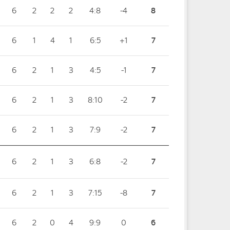
6
2
2
2
4:8
-4
8
6
1
4
1
6:5
+1
7
6
2
1
3
4:5
-1
7
6
2
1
3
8:10
-2
7
6
2
1
3
7:9
-2
7
6
2
1
3
6:8
-2
7
6
2
1
3
7:15
-8
7
6
2
0
4
9:9
0
6