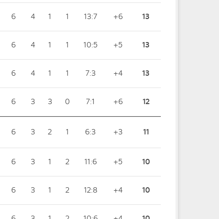
6
4
1
1
13:7
+6
13
6
4
1
1
10:5
+5
13
6
4
1
1
7:3
+4
13
6
3
3
0
7:1
+6
12
6
3
2
1
6:3
+3
11
6
3
1
2
11:6
+5
10
6
3
1
2
12:8
+4
10
6
3
1
2
10:6
+4
10