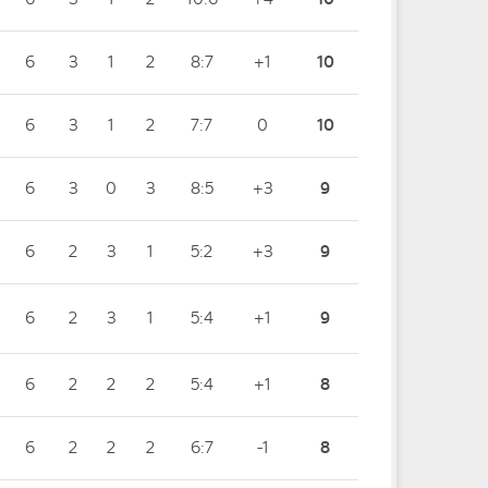
6
3
1
2
8:7
+1
10
6
3
1
2
7:7
0
10
6
3
0
3
8:5
+3
9
6
2
3
1
5:2
+3
9
6
2
3
1
5:4
+1
9
6
2
2
2
5:4
+1
8
6
2
2
2
6:7
-1
8