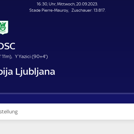
L
16:30, Uhr, Mittwoch, 20.09.2023.
E
Z
Stade Pierre-Mauroy
Zuschauer:
13.817.
N
D
u
E
s
c
h
a
 OSC
u
e
4
9
'
11m)
Y Yazici (
90+4'
)
r
3
4
ija Ljubljana
.
.
m
m
i
i
n
n
u
u
t
t
e
e
stellung