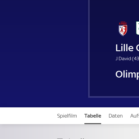
Lille
J David (
43
Olimp
Spielfilm
Tabelle
Daten
Auf