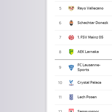
Rayo Vallecano
5
Schachtar Donezk
6
1. FSV Mainz 05
7
AEK Larnaka
8
FC Lausanne-
9
Sports
Crystal Palace
10
Lech Posen
11
Samsunspor
12