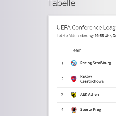
Tabelle
UEFA Conference Lea
Letzte Aktualisierung:
16:55 Uhr, 
Team
Team
Platz
Racing Straßburg
1
Raków
2
Czestochowa
AEK Athen
3
Sparta Prag
4