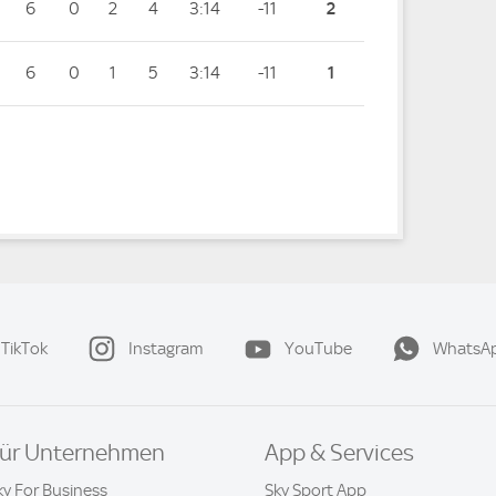
6
0
2
4
3:14
-11
2
6
0
1
5
3:14
-11
1
TikTok
Instagram
YouTube
WhatsA
ür Unternehmen
App & Services
ky For Business
Sky Sport App