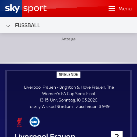
Menü
FUSSBALL
Liverpool Frauen - Brighton & Hove Frauen; The Women's 
S
SPIELENDE
P
I
Liverpool Frauen - Brighton & Hove Frauen. The
E
L
Women's FA Cup Semi-Final.
E
13:15, Uhr, Sonntag, 10.05.2026.
N
D
Z
Totally Wicked Stadium
Zuschauer:
3.949.
E
u
s
c
h
Liverpool Frauen
2