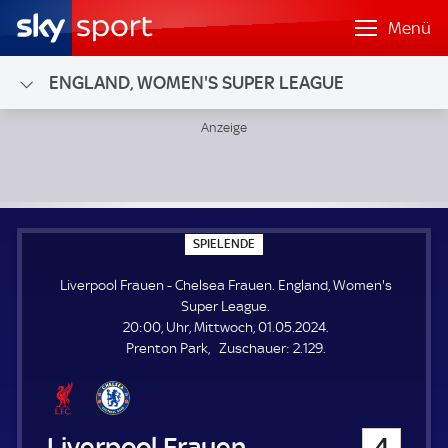
Menü
ENGLAND, WOMEN'S SUPER LEAGUE
Liverpool Frauen - Chelsea Frauen; England, Women's Sup
S
SPIELENDE
P
I
Liverpool Frauen - Chelsea Frauen. England, Women's
E
L
Super League.
E
20:00, Uhr, Mittwoch, 01.05.2024.
N
D
Z
Prenton Park
Zuschauer:
2.129.
E
u
s
c
h
Liverpool Frauen
4