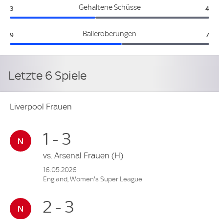
Liverpool Frauen:
Che
Gehaltene Schüsse
3
4
Liverpool Frauen:
Che
Balleroberungen
9
7
Letzte 6 Spiele
Liverpool Frauen
1 - 3
vs.
Arsenal Frauen
(H)
16.05.2026
England, Women's Super League
2 - 3