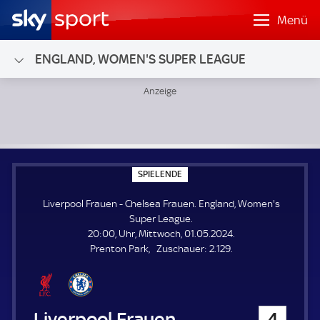
Menü
ENGLAND, WOMEN'S SUPER LEAGUE
Liverpool Frauen - Chelsea Frauen; England, Women's Sup
S
SPIELENDE
P
I
Liverpool Frauen - Chelsea Frauen. England, Women's
E
L
Super League.
E
20:00, Uhr, Mittwoch, 01.05.2024.
N
D
Z
Prenton Park
Zuschauer:
2.129.
E
u
s
c
h
Liverpool Frauen
4