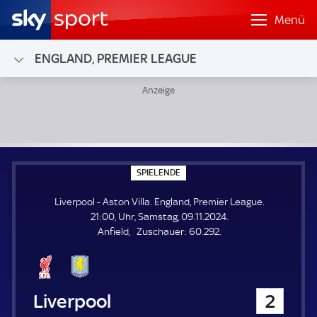
Menü
ENGLAND, PREMIER LEAGUE
Liverpool - Aston Villa; England, Premier League
S
SPIELENDE
P
I
Liverpool - Aston Villa. England, Premier League.
E
L
21:00, Uhr, Samstag, 09.11.2024.
E
Z
Anfield
Zuschauer:
60.292.
N
D
u
E
s
c
h
Liverpool
2
a