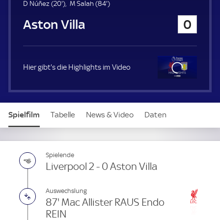
u
2
8
D Núñez (
20'
)
M Salah (
84'
)
e
0
4
Aston Villa
0
r
.
.
m
m
i
i
n
n
u
u
Hier gibt's die Highlights im Video
t
t
e
e
Clo
se
Spielfilm
Tabelle
News & Video
Daten
Aufstellung
Live
Spielende
Liverpool 2 - 0 Aston Villa
Auswechslung
87' Mac Allister RAUS Endo
REIN