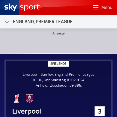
Menü
ENGLAND, PREMIER LEAGUE
Liverpool - Burnley; England, Premier League
S
SPIELENDE
P
I
Liverpool - Burnley. England, Premier League.
E
L
16:00, Uhr, Samstag, 10.02.2024.
E
Z
Anfield
Zuschauer:
59.896.
N
D
u
E
s
c
h
Liverpool
3
a