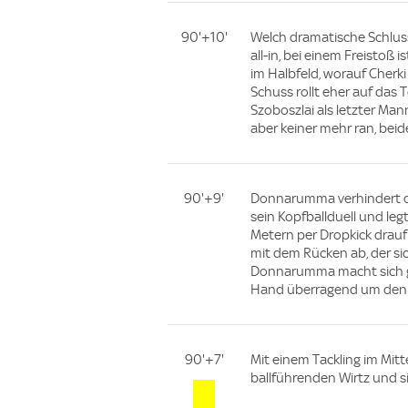
90'+10'
Welch dramatische Schluss
all-in, bei einem Freistoß 
im Halbfeld, worauf Cherki 
Schuss rollt eher auf das 
Szoboszlai als letzter Ma
aber keiner mehr ran, beide
90'+9'
Donnarumma verhindert de
sein Kopfballduell und legt
Metern per Dropkick drauf
mit dem Rücken ab, der si
Donnarumma macht sich gan
Hand überragend um den 
90'+7'
Mit einem Tackling im Mit
ballführenden Wirtz und s