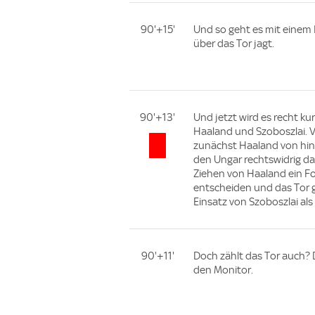
90'+15'
Und so geht es mit einem 
über das Tor jagt.
90'+13'
Und jetzt wird es recht ku
Haaland und Szoboszlai. 
zunächst Haaland von hin
den Ungar rechtswidrig dar
Ziehen von Haaland ein Fou
entscheiden und das Tor g
Einsatz von Szoboszlai al
90'+11'
Doch zählt das Tor auch? 
den Monitor.