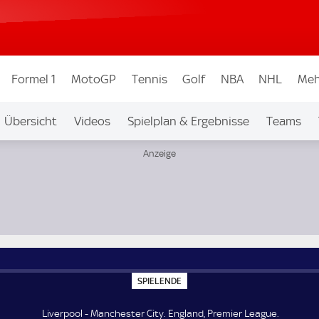
Formel 1
MotoGP
Tennis
Golf
NBA
NHL
Meh
Übersicht
Videos
Spielplan & Ergebnisse
Teams
Ligen & Wettbew.
Auf Sky
S
SPIELENDE
P
I
E
Liverpool - Manchester City. England, Premier League.