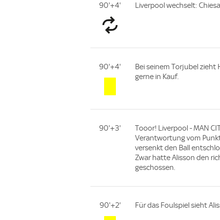
90'+4'
Liverpool wechselt: Chies
90'+4'
Bei seinem Torjubel zieht
gerne in Kauf.
90'+3'
Tooor! Liverpool - MAN CITY
Verantwortung vom Punkt.
versenkt den Ball entschl
Zwar hatte Alisson den rich
geschossen.
90'+2'
Für das Foulspiel sieht Al