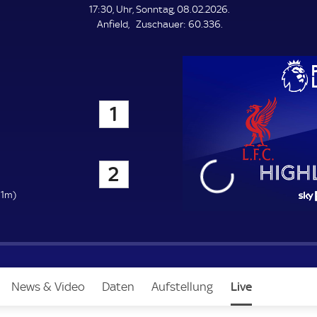
L
17:30, Uhr, Sonntag, 08.02.2026.
E
Z
Anfield
Zuschauer:
60.336.
N
D
u
E
s
c
h
a
1
u
e
r
y
2
9
11m)
3
m
n
u
News & Video
Daten
Aufstellung
Live
e