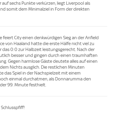
auf sechs Punkte verkürzen, liegt Liverpool als
und somit dem Minimalziel in Form der direkten
.
feiert City einen denkwürdigen Sieg an der Anfield
 von Haaland hatte die erste Hälfe nicht viel zu
war das 0:0 zur Halbzeit leistungsgerecht. Nach der
tlich besser und gingen durch einen traumhaften
rung. Gegen harmlose Gäste deutete alles auf einen
 dem Nichts ausglich. Die restlichen Minuten
e das Spiel in der Nachspielzeit mit einem
 noch einmal durchatmen, als Donnarumma den
 der 99. Minute festhielt.
- Schlusspfiff!