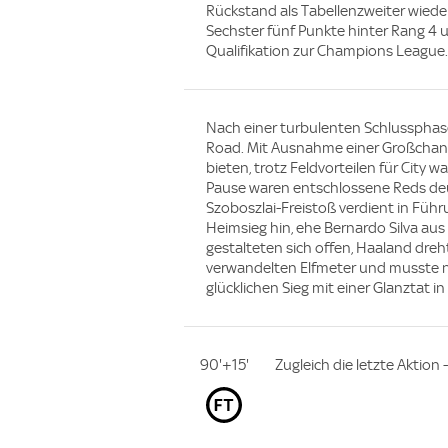
Rückstand als Tabellenzweiter wieder 
Sechster fünf Punkte hinter Rang 4 
Qualifikation zur Champions League
Nach einer turbulenten Schlussphase 
Road. Mit Ausnahme einer Großchance
bieten, trotz Feldvorteilen für City 
Pause waren entschlossene Reds deu
Szoboszlai-Freistoß verdient in Füh
Heimsieg hin, ehe Bernardo Silva aus
gestalteten sich offen, Haaland dreht
verwandelten Elfmeter und musste
glücklichen Sieg mit einer Glanztat in
90'+15'
Zugleich die letzte Aktion 