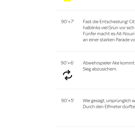
90'+7'
Fast die Entscheidung! Cit
halblinks viel Grün vor si
Fünfer macht es Ait-Nouri
an einer starken Parade vo
90'+6'
Abwehrspieler Ake kommt b
Sieg abzusichern.
90'+5'
Wie gesagt, ursprünglich 
Durch den Elfmeter dürfte