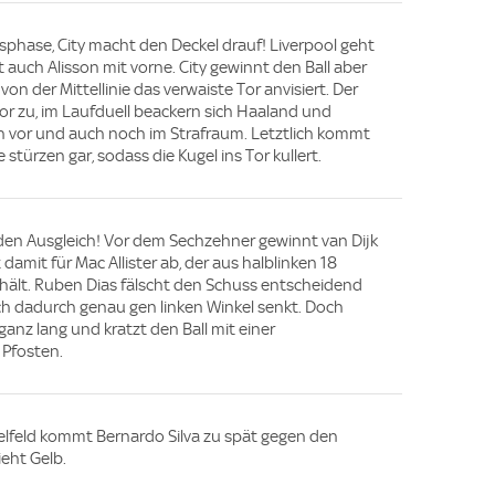
phase, City macht den Deckel drauf! Liverpool geht
ist auch Alisson mit vorne. City gewinnt den Ball aber
von der Mittellinie das verwaiste Tor anvisiert. Der
Tor zu, im Laufduell beackern sich Haaland und
nn vor und auch noch im Strafraum. Letztlich kommt
 stürzen gar, sodass die Kugel ins Tor kullert.
n Ausgleich! Vor dem Sechzehner gewinnt van Dijk
 damit für Mac Allister ab, der aus halblinken 18
hält. Ruben Dias fälscht den Schuss entscheidend
ch dadurch genau gen linken Winkel senkt. Doch
z lang und kratzt den Ball mit einer
Pfosten.
telfeld kommt Bernardo Silva zu spät gegen den
ieht Gelb.