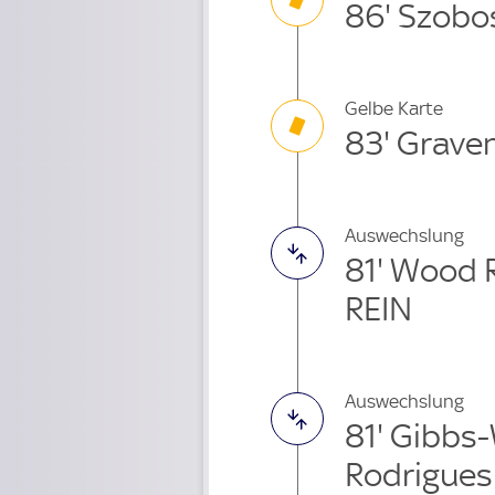
86' Szobos
Gelbe Karte
83' Grave
Auswechslung
81' Wood R
REIN
Auswechslung
81' Gibbs
Rodrigues 