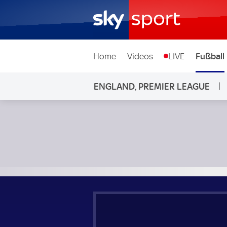
Home
Videos
LIVE
Fußball
ENGLAND, PREMIER LEAGUE
Liverpool - Nottingham Forest; England, Premier League