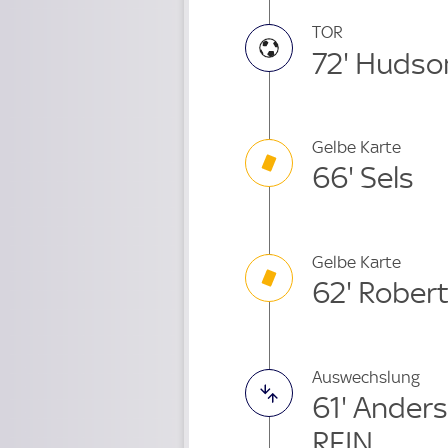
TOR
72' Hudso
Gelbe Karte
66' Sels
Gelbe Karte
62' Rober
Auswechslung
61' Ander
REIN