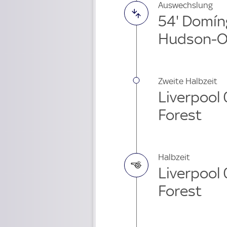
Auswechslung
54' Domí
Hudson-O
Zweite Halbzeit
Liverpool
Forest
Halbzeit
Liverpool
Forest