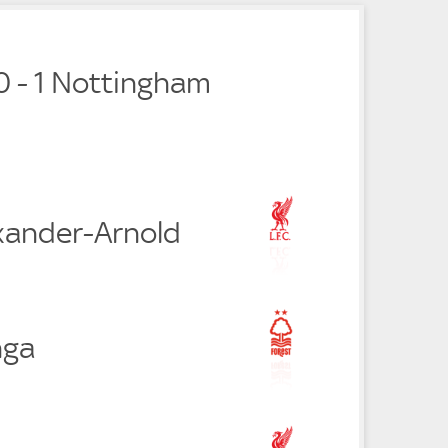
0 - 1 Nottingham
xander-Arnold
nga