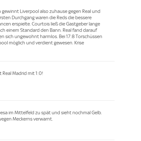
n gewinnt Liverpool also zuhause gegen Real und
ersten Durchgang waren die Reds die bessere
ncen erspielte. Courtois ließ die Gastgeber lange
 nach einem Standard den Bann. Real fand darauf
ten sich ungewohnt harmlos. Bei 17:8 Torschüssen
rpool möglich und verdient gewesen. Krise
t Real Madrid mit 1:0!
sa im Mittelfeld zu spät und sieht nochmal Gelb.
 wegen Meckerns verwarnt.