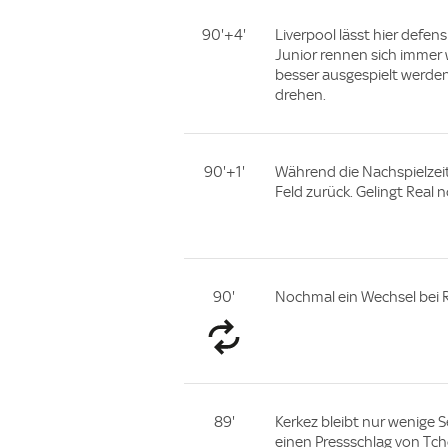
90'+4'
Liverpool lässt hier defen
Junior rennen sich immer 
besser ausgespielt werde
drehen.
90'+1'
Während die Nachspielzeit
Feld zurück. Gelingt Real 
90'
Nochmal ein Wechsel bei R
89'
Kerkez bleibt nur wenige S
einen Pressschlag von T