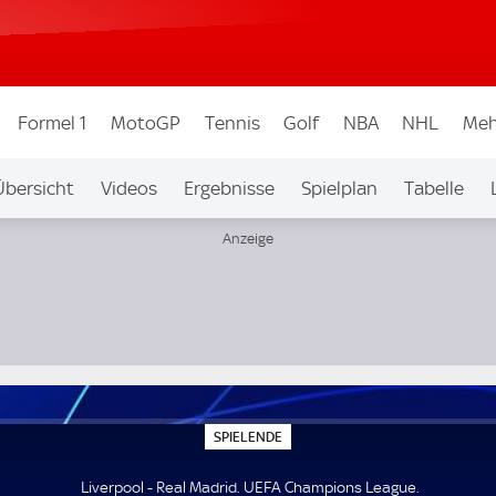
Formel 1
MotoGP
Tennis
Golf
NBA
NHL
Meh
Übersicht
Videos
Ergebnisse
Spielplan
Tabelle
S
SPIELENDE
P
I
E
Liverpool - Real Madrid. UEFA Champions League.