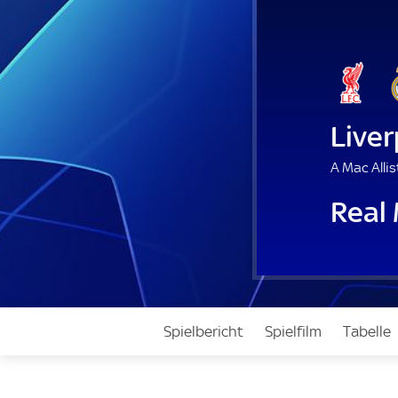
Liver
A Mac Allis
Real
Spielbericht
Spielfilm
Tabelle