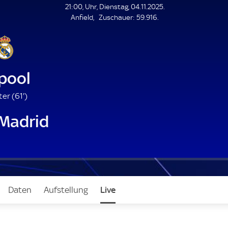
L
21:00, Uhr, Dienstag, 04.11.2025.
E
Z
Anfield
Zuschauer:
59.916.
N
D
u
E
s
c
h
a
pool
u
e
6
ter (
61'
)
r
1
 Madrid
.
m
i
n
u
t
e
Daten
Aufstellung
Live