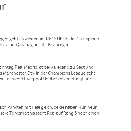
r
orgen geht es wieder um 18:45 Uhr in der Champions
sea bei Qarabag antritt. Bis morgen!
nntag, Real Madrid ist bei Vallecano zu Gast und
bei Manchester City. In der Champions League geht
weiter, wenn Liverpool Eindhoven empfängt und
nach Punkten mit Real gleich, beide haben nun neun
sere Torverhältnis steht Real auf Rang 5 noch einen