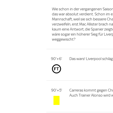
Wie schon in der vergangenen Saiso
das war absolut verdient. Schon im 
Mannschaft, weil sie sich bessere Cha
verzweifeln, erst Mac Allister brach
kaum eine Antwort, die Spanier zeig
wäre sogar ein höherer Sieg für Live
weggewischt?
90'+6'
Das wars! Liverpool schläg
90'+5'
Carreras kommt gegen Chie
Auch Trainer Alonso wird