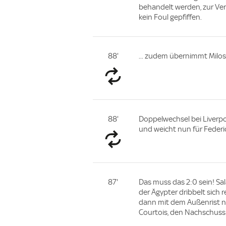
behandelt werden, zur Ver
kein Foul gepfiffen.
88'
... zudem übernimmt Milos
88'
Doppelwechsel bei Liverpoo
und weicht nun für Federic
87'
Das muss das 2:0 sein! Sa
der Ägypter dribbelt sich r
dann mit dem Außenrist na
Courtois, den Nachschuss 