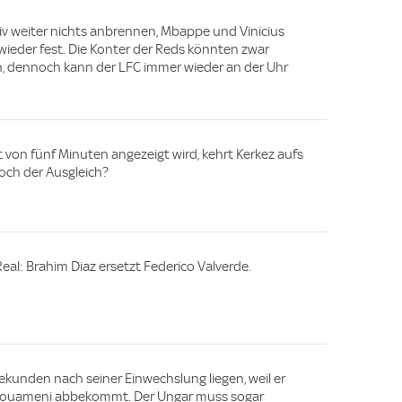
siv weiter nichts anbrennen, Mbappe und Vinicius
wieder fest. Die Konter der Reds könnten zwar
n, dennoch kann der LFC immer wieder an der Uhr
 von fünf Minuten angezeigt wird, kehrt Kerkez aufs
noch der Ausgleich?
eal: Brahim Diaz ersetzt Federico Valverde.
ekunden nach seiner Einwechslung liegen, weil er
chouameni abbekommt. Der Ungar muss sogar