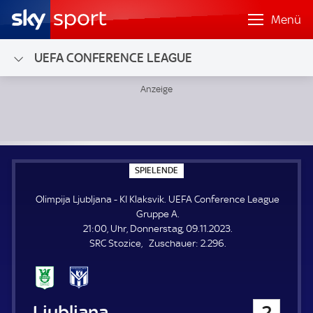
Menü
UEFA CONFERENCE LEAGUE
Olimpija Ljubljana - KI Klaksvik; UEFA Conference League 
S
SPIELENDE
P
I
Olimpija Ljubljana - KI Klaksvik. UEFA Conference League
E
L
Gruppe A.
E
21:00, Uhr, Donnerstag, 09.11.2023.
N
D
Z
SRC Stozice
Zuschauer:
2.296.
E
u
s
c
h
Olimpija Ljubljana
2