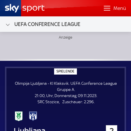
Menü
UEFA CONFERENCE LEAGUE
Olimpija Ljubljana - KI Klaksvik; UEFA Conference League 
S
SPIELENDE
P
I
Olimpija Ljubljana - KI Klaksvik. UEFA Conference League
E
L
Gruppe A.
E
21:00, Uhr, Donnerstag, 09.11.2023.
N
D
Z
SRC Stozice
Zuschauer:
2.296.
E
u
s
c
h
Olimpija Ljubljana
2