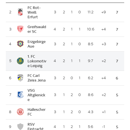
FC Rot-
2
Weiß
3
2
1
0
11:2
+9
7
Erfurt
Greifswald
3
4
2
1
1
10:6
+4
7
er SC
Erzgebirge
4
3
2
1
0
8:5
+3
7
Aue
1. FC
5
Lokomotiv
4
2
1
1
9:7
+2
7
e Leipzig
FC Carl
6
3
2
0
1
6:2
+4
6
Zeiss Jena
VSG
7
Altglienick
3
1
2
0
8:6
+2
5
e
Hallescher
8
3
1
2
0
4:3
+1
5
FC
RSV
9
4
1
2
1
5:6
-1
5
Eintracht