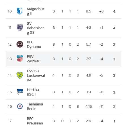
Magdebur
10
3
1
1
1
8:5
+3
4
g II
SV
11
Babelsber
3
1
1
1
4:3
+1
4
g 03
BFC
12
3
1
0
2
5:7
-2
3
Dynamo
FSV
13
3
1
0
2
3:7
-4
3
Zwickau
FSV 63
14
Luckenwal
4
1
0
3
4:9
-5
3
de
Hertha
15
3
1
0
2
3:9
-6
3
BSC II
Tasmania
16
4
1
0
3
4:15
-11
3
Berlin
BFC
17
3
0
1
2
2:6
-4
1
Preussen