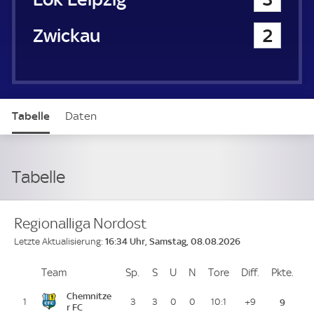
FSV Zwickau
2
Tabelle
Daten
Tabelle
Regionalliga Nordost
16:34 Uhr, Samstag, 08.08.2026
Letzte Aktualisierung:
Team
Team
Sp.
Spiele
S
Siege
U
Unentschieden
N
Niederlagen
Tore
Tore
Diff.
Differenz
Pkte.
Pun
Platz
Chemnitze
1
3
3
0
0
10:1
+9
9
r FC