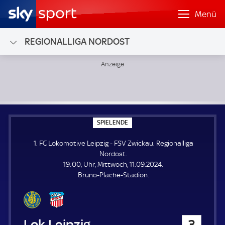
Menü
REGIONALLIGA NORDOST
1. FC Lokomotive Leipzig - FSV Zwickau; Regionalliga Nordo
S
SPIELENDE
P
I
1. FC Lokomotive Leipzig - FSV Zwickau. Regionalliga
E
L
Nordost.
E
19:00, Uhr, Mittwoch, 11.09.2024.
N
D
Bruno-Plache-Stadion.
E
1. FC Lokomotive Leipzig
3