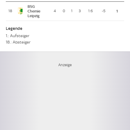
BSG
18
Chemie
4
0
1
3
1:6
-5
1
Leipzig
Legende
1.: Aufsteiger
18.: Absteiger