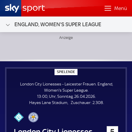
Menü
ENGLAND, WOMEN'S SUPER LEAGUE
London City Lionesses - Leicester Frauen; England, Wome
S
SPIELENDE
P
I
London City Lionesses - Leicester Frauen. England,
E
L
Women's Super League.
E
13:00, Uhr, Sonntag, 26.04.2026.
N
D
Z
Hayes Lane Stadium
Zuschauer:
2.308.
E
u
s
c
h
London City Lionesses
5