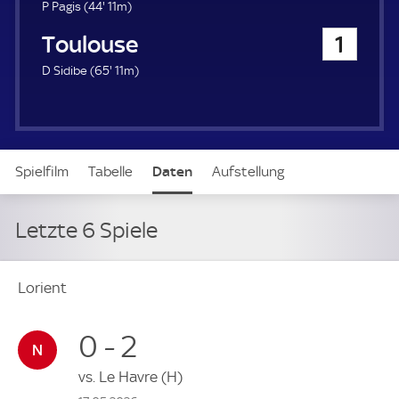
u
4
P Pagis (
44'
11m)
e
4
FC Toulouse
1
r
.
m
6
D Sidibe (
65'
11m)
i
5
n
.
u
m
t
i
e
n
Spielfilm
Tabelle
Daten
Aufstellung
u
t
e
Letzte 6 Spiele
Lorient
0 - 2
vs.
Le Havre
(H)