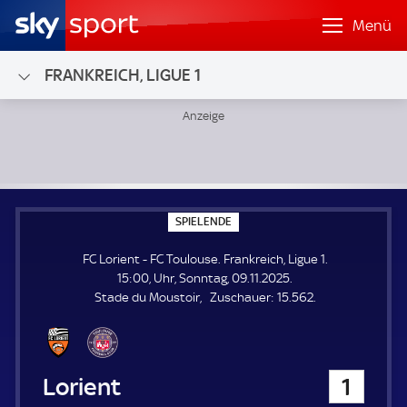
Menü
FRANKREICH, LIGUE 1
FC Lorient - FC Toulouse; Frankreich, Ligue 1
S
SPIELENDE
P
I
FC Lorient - FC Toulouse. Frankreich, Ligue 1.
E
L
15:00, Uhr, Sonntag, 09.11.2025.
E
Z
Stade du Moustoir
Zuschauer:
15.562.
N
D
u
E
s
c
h
FC Lorient
1
a