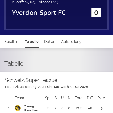
u
3
7
R Steffen (
36'
)
I Aliseda (
72'
)
e
6
2
Yverdon-Sport FC
0
r
.
.
m
m
i
i
n
n
u
u
t
t
Spielfilm
Tabelle
Daten
Aufstellung
e
e
Tabelle
Schweiz, Super League
23:34 Uhr, Mittwoch, 05.08.2026
Letzte Aktualisierung:
Team
Team
Sp.
Spiele
S
Siege
U
Unentschieden
N
Niederlagen
Tore
Tore
Diff.
Differenz
Pkte.
Pun
Platz
Young
1
2
2
0
0
10:2
+8
6
Boys Bern