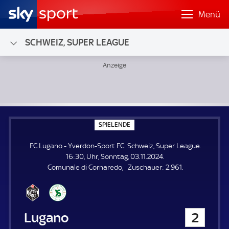
Menü
SCHWEIZ, SUPER LEAGUE
FC Lugano - Yverdon-Sport FC; Schweiz, Super League
S
SPIELENDE
P
I
FC Lugano - Yverdon-Sport FC. Schweiz, Super League.
E
L
16:30, Uhr, Sonntag, 03.11.2024.
E
Z
Comunale di Cornaredo
Zuschauer:
2.961.
N
D
u
E
s
c
h
FC Lugano
2
a