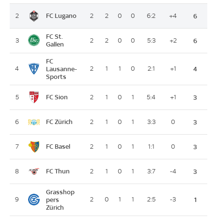
FC Lugano
2
2
2
0
0
6:2
+4
6
FC St.
3
2
2
0
0
5:3
+2
6
Gallen
FC
4
Lausanne-
2
1
1
0
2:1
+1
4
Sports
FC Sion
5
2
1
0
1
5:4
+1
3
FC Zürich
6
2
1
0
1
3:3
0
3
FC Basel
7
2
1
0
1
1:1
0
3
FC Thun
8
2
1
0
1
3:7
-4
3
Grasshop
9
pers
2
0
1
1
2:5
-3
1
Zürich