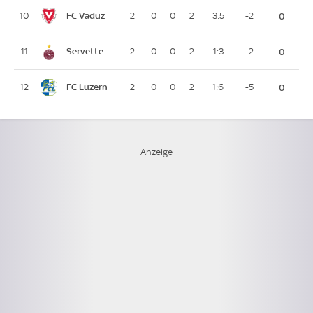
FC Vaduz
10
2
0
0
2
3:5
-2
0
Servette
11
2
0
0
2
1:3
-2
0
FC Luzern
12
2
0
0
2
1:6
-5
0