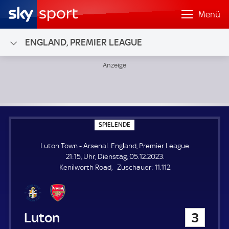
Menü
ENGLAND, PREMIER LEAGUE
Luton Town - Arsenal; England, Premier League
S
SPIELENDE
P
I
Luton Town - Arsenal. England, Premier League.
E
L
21:15, Uhr, Dienstag, 05.12.2023.
E
Z
Kenilworth Road
Zuschauer:
11.112.
N
D
u
E
s
c
h
Luton Town
3
a