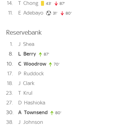
14
T
Chong
43. minute
43'
87'
87. minute
11
E
Adebayo
31. minute
31'
80'
80. minute
Reservebank
1
J
Shea
8
L
Berry
87'
87. minute
10
C
Woodrow
70'
70. minute
17
P
Ruddock
18
J
Clark
23
T
Krul
27
D
Hashioka
30
A
Townsend
80'
80. minute
38
J
Johnson