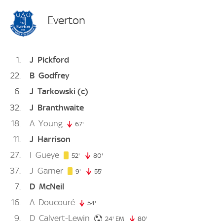
Everton
1
J
Pickford
22
B
Godfrey
6
J
Tarkowski
(c)
32
J
Branthwaite
18
A
Young
67'
67. minute
11
J
Harrison
27
I
Gueye
52. minute
52'
80'
80. minute
37
J
Garner
9. minute
9'
55'
55. minute
7
D
McNeil
16
A
Doucouré
54'
54. minute
9
D
Calvert-Lewin
24. minute
24'
EM
80'
80. minute