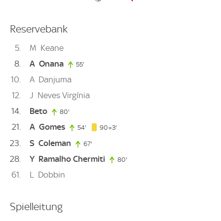
Reservebank
5
M
Keane
8
A
Onana
55'
55. minute
10
A
Danjuma
12
J
Neves Virgínia
14
Beto
80'
80. minute
21
A
Gomes
93. minute
54'
54. minute
90+3'
23
S
Coleman
67'
67. minute
28
Y
Ramalho Chermiti
80'
80. minute
61
L
Dobbin
Spielleitung