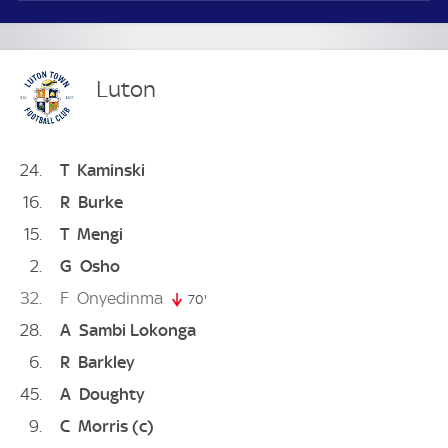
Luton
24
T
Kaminski
16
R
Burke
15
T
Mengi
2
G
Osho
32
F
Onyedinma
70'
70. minute
28
A
Sambi Lokonga
6
R
Barkley
45
A
Doughty
9
C
Morris
(c)