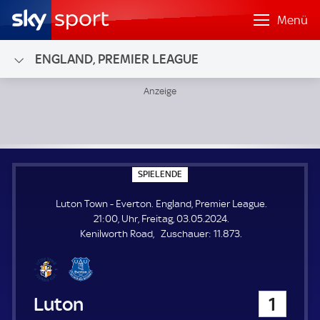
Menü
ENGLAND, PREMIER LEAGUE
Luton Town - Everton; England, Premier League
S
SPIELENDE
P
I
Luton Town - Everton. England, Premier League.
E
L
21:00, Uhr, Freitag, 03.05.2024.
E
Z
Kenilworth Road
Zuschauer:
11.873.
N
D
u
E
s
c
h
Luton Town
1
a