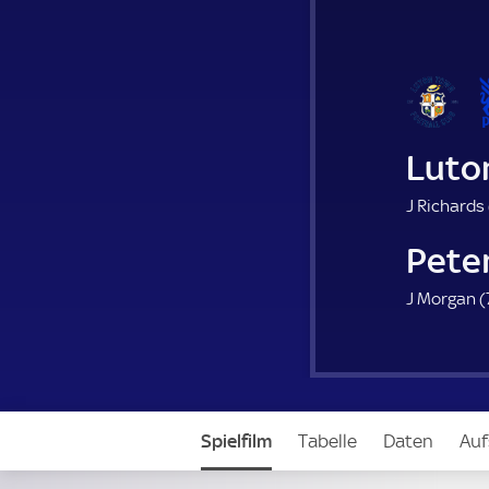
Luto
J Richards 
Pete
J Morgan (
Spielfilm
Tabelle
Daten
Auf