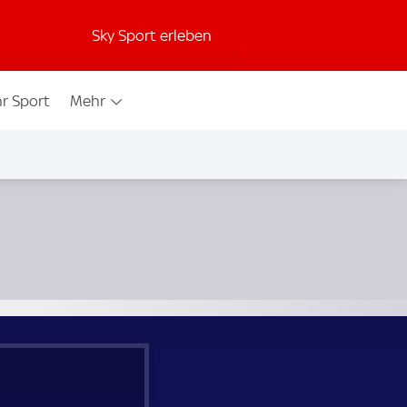
Sky Sport erleben
r Sport
Mehr