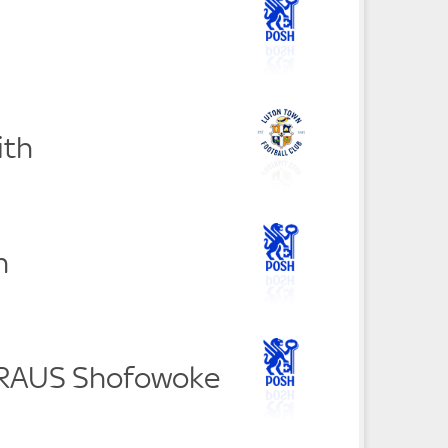
ith
n
 RAUS Shofowoke