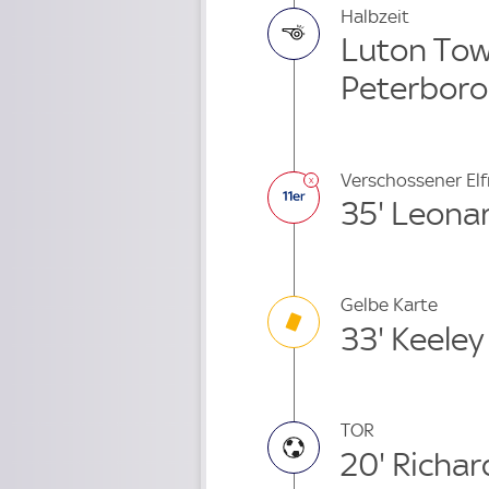
Halbzeit
Luton Town
Peterboro
Verschossener El
35' Leona
Gelbe Karte
33' Keeley
TOR
20' Richar