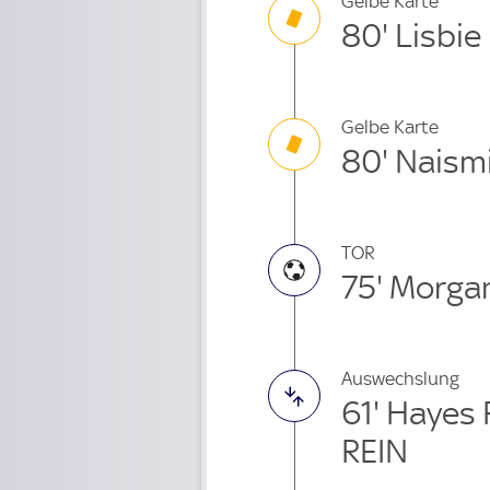
Gelbe Karte
80' Lisbie
Gelbe Karte
80' Naism
TOR
75' Morga
Auswechslung
61' Hayes
REIN