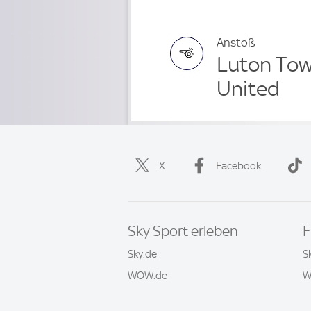
Anstoß
Luton Tow
United
X
Facebook
Sky Sport erleben
F
Sky.de
S
WOW.de
W