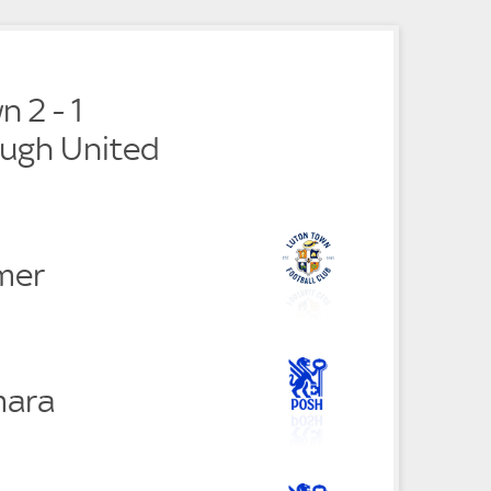
e
 2 - 1
ugh United
mer
mara