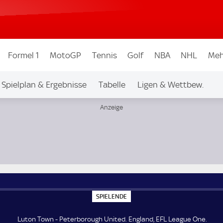
Formel 1
MotoGP
Tennis
Golf
NBA
NHL
Meh
Spielplan & Ergebnisse
Tabelle
Ligen & Wettbew.
One
S
SPIELENDE
P
I
E
Luton Town - Peterborough United. England, EFL League One.