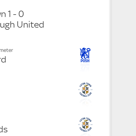
 1 - 0
ugh United
fmeter
rd
ds