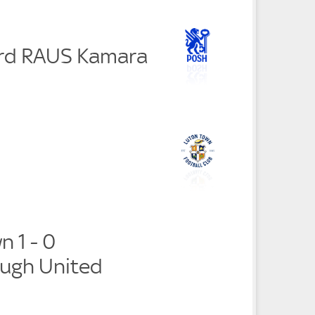
rd RAUS Kamara
 1 - 0
ugh United