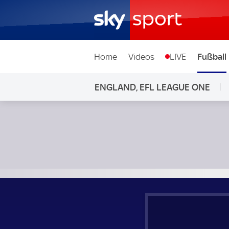
Home
Videos
LIVE
Fußball
ENGLAND, EFL LEAGUE ONE
Luton Town - Peterborough United; England, EFL League 