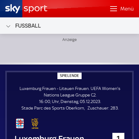
Menü
FUSSBALL
Luxemburg Frauen - Litauen Frauen; UEFA Women's Natio
S
SPIELENDE
P
I
Luxemburg Frauen - Litauen Frauen. UEFA Women's
E
L
Nations League Gruppe C2.
E
16:00, Uhr, Dienstag, 05.12.2023.
N
D
Z
Stade Parc des Sports Oberkorn
Zuschauer:
283.
E
u
s
c
h
Luxemburg Frauen
1