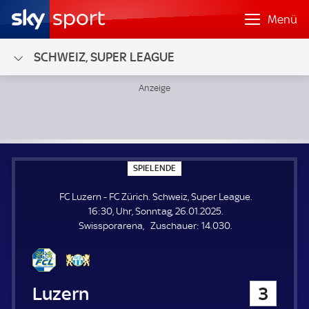
Menü
SCHWEIZ, SUPER LEAGUE
FC Luzern - FC Zürich; Schweiz, Super League
S
SPIELENDE
P
I
FC Luzern - FC Zürich. Schweiz, Super League.
E
L
16:30, Uhr, Sonntag, 26.01.2025.
E
Z
Swissporarena
Zuschauer:
14.030.
N
D
u
E
s
c
h
FC Luzern
3
a