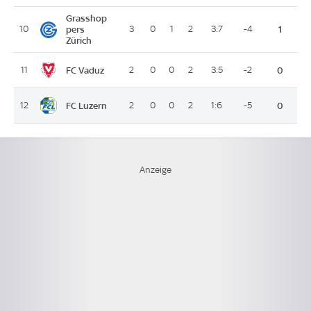
Grasshop
10
pers
3
0
1
2
3:7
-4
1
Zürich
FC Vaduz
11
2
0
0
2
3:5
-2
0
FC Luzern
12
2
0
0
2
1:6
-5
0