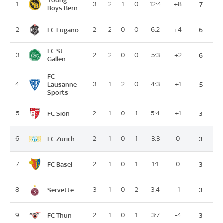
Young
1
3
2
1
0
12:4
+8
7
Boys Bern
FC Lugano
2
2
2
0
0
6:2
+4
6
FC St.
3
2
2
0
0
5:3
+2
6
Gallen
FC
4
Lausanne-
3
1
2
0
4:3
+1
5
Sports
FC Sion
5
2
1
0
1
5:4
+1
3
FC Zürich
6
2
1
0
1
3:3
0
3
FC Basel
7
2
1
0
1
1:1
0
3
Servette
8
3
1
0
2
3:4
-1
3
FC Thun
9
2
1
0
1
3:7
-4
3