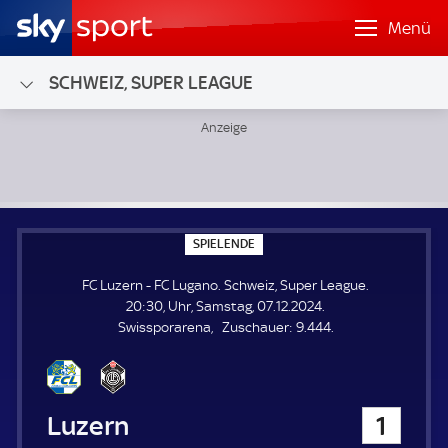
Menü
SCHWEIZ, SUPER LEAGUE
FC Luzern - FC Lugano; Schweiz, Super League
S
SPIELENDE
P
I
FC Luzern - FC Lugano. Schweiz, Super League.
E
L
20:30, Uhr, Samstag, 07.12.2024.
E
Z
Swissporarena
Zuschauer:
9.444.
N
D
u
E
s
c
h
FC Luzern
1
a