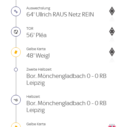
Auswechslung
64' Ullrich RAUS Netz REIN
TOR
56' Pléa
Gelbe Karte
48' Weigl
Zweite Halbzeit
Bor. Mönchengladbach 0 - 0 RB
Leipzig
Halbzeit
Bor. Mönchengladbach 0 - 0 RB
Leipzig
Gelbe Karte