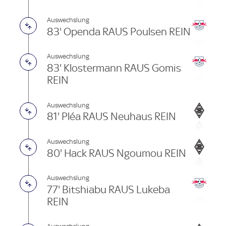
Auswechslung
83' Openda RAUS Poulsen REIN
Auswechslung
83' Klostermann RAUS Gomis
REIN
Auswechslung
81' Pléa RAUS Neuhaus REIN
Auswechslung
80' Hack RAUS Ngoumou REIN
Auswechslung
77' Bitshiabu RAUS Lukeba
REIN