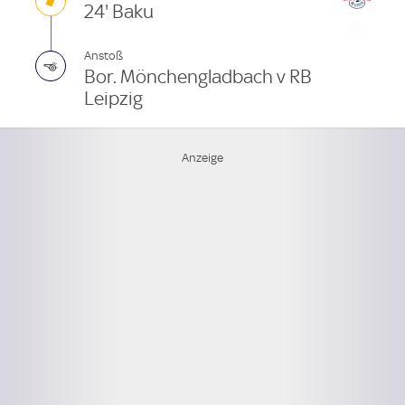
24' Baku
Anstoß
Bor. Mönchengladbach v RB
Leipzig