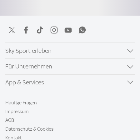
Sky Sport erleben
Für Unternehmen
App & Services
Häufige Fragen
Impressum
AGB
Datenschutz & Cookies
Kontakt