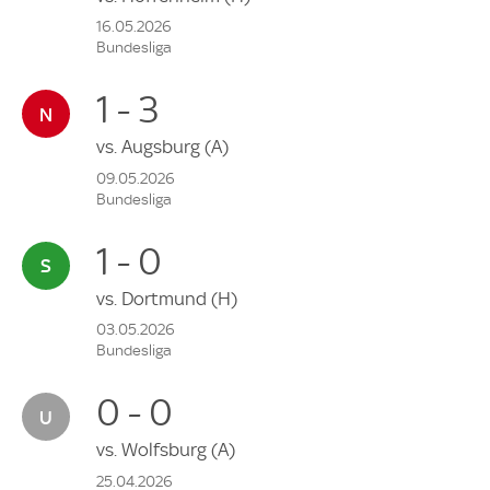
16.05.2026
Bundesliga
1 - 3
vs.
Augsburg
(A)
09.05.2026
Bundesliga
1 - 0
vs.
Dortmund
(H)
03.05.2026
Bundesliga
0 - 0
vs.
Wolfsburg
(A)
25.04.2026