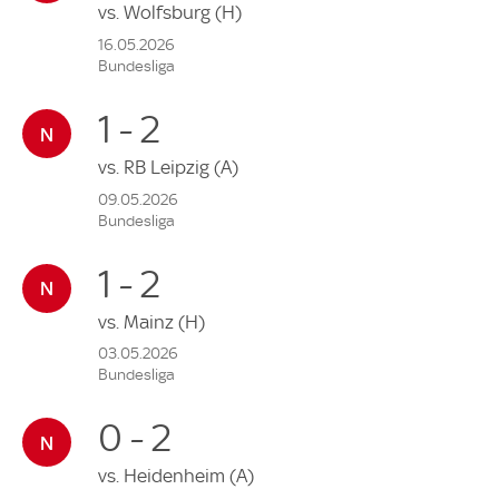
vs.
Wolfsburg
(H)
16.05.2026
Bundesliga
1 - 2
vs.
RB Leipzig
(A)
09.05.2026
Bundesliga
1 - 2
vs.
Mainz
(H)
03.05.2026
Bundesliga
0 - 2
vs.
Heidenheim
(A)