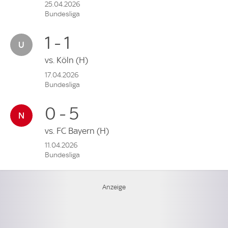
25.04.2026
Bundesliga
1 - 1
vs.
Köln
(H)
17.04.2026
Bundesliga
0 - 5
vs.
FC Bayern
(H)
11.04.2026
Bundesliga