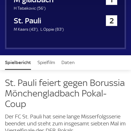
a
u
5
H Tabakovic (
56'
)
e
6
FC St. Pauli
2
r
.
m
4
8
M Kaars (
43'
)
L Oppie (
83'
)
i
3
3
n
.
.
u
m
m
t
i
i
e
n
n
Spielbericht
Spielfilm
Daten
u
u
t
t
e
e
Aufstellung
Live
St. Pauli feiert gegen Borussia
Mönchengladbach Pokal-
Coup
Der FC St. Pauli hat seine lange Misserfolgsserie
beendet und steht zum insgesamt siebten Mal im
Viertelfinale des DFB-Pokals.