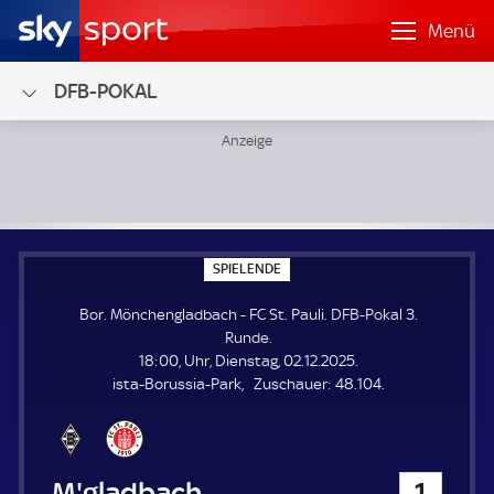
Menü
DFB-POKAL
Bor. Mönchengladbach - FC St. Pauli; DFB-Pokal 3. Runde
S
SPIELENDE
P
I
Bor. Mönchengladbach - FC St. Pauli. DFB-Pokal 3.
E
L
Runde.
E
18:00, Uhr, Dienstag, 02.12.2025.
N
D
Z
ista-Borussia-Park
Zuschauer:
48.104.
E
u
s
c
h
Bor. Mönchengladbach
1