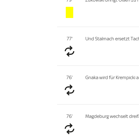
77'
Und Stalmach ersetzt Tach
76'
Gnaka wird für Krempicki 
76'
Magdeburg wechselt dreif