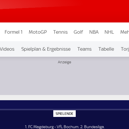
Formel 1
MotoGP
Tennis
Golf
NBA
NHL
Meh
Videos
Spielplan & Ergebnisse
Teams
Tabelle
Tor
bew.
Auf Sky
S
SPIELENDE
P
I
E
1. FC Magdeburg - VfL Bochum. 2. Bundesliga.