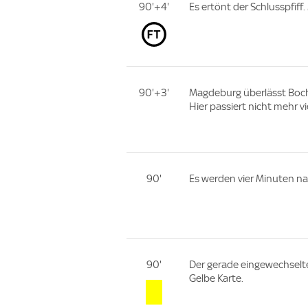
90'+4'
Es ertönt der Schlusspfif
90'+3'
Magdeburg überlässt Bochu
Hier passiert nicht mehr vie
90'
Es werden vier Minuten na
90'
Der gerade eingewechselte
Gelbe Karte.