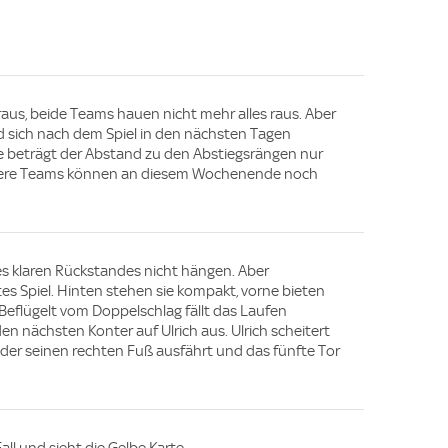
 raus, beide Teams hauen nicht mehr alles raus. Aber
d sich nach dem Spiel in den nächsten Tagen
lle beträgt der Abstand zu den Abstiegsrängen nur
dere Teams können an diesem Wochenende noch
es klaren Rückstandes nicht hängen. Aber
es Spiel. Hinten stehen sie kompakt, vorne bieten
eflügelt vom Doppelschlag fällt das Laufen
t den nächsten Konter auf Ulrich aus. Ulrich scheitert
der seinen rechten Fuß ausfährt und das fünfte Tor
all und sieht die Gelbe Karte.