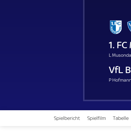
1. F
L Musonda
VfL 
P Hofmann
Spielbericht
Spielfilm
Tabelle