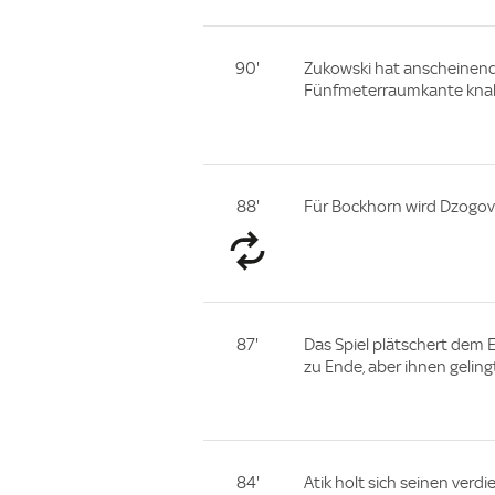
90'
Zukowski hat anscheinend
Fünfmeterraumkante knallt
88'
Für Bockhorn wird Dzogovi
87'
Das Spiel plätschert dem 
zu Ende, aber ihnen geling
84'
Atik holt sich seinen verd