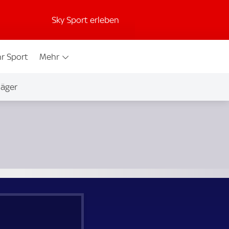
Sky Sport erleben
r Sport
Mehr
jäger