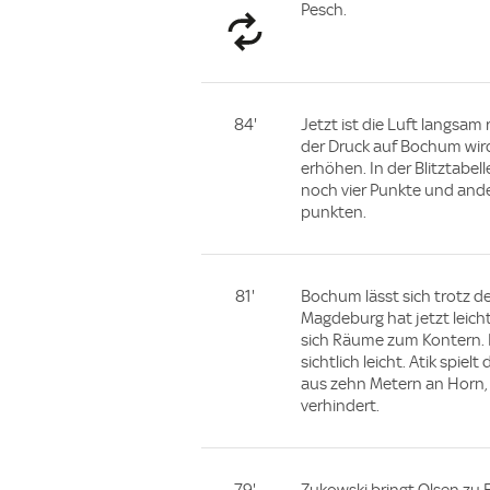
Pesch.
84'
Jetzt ist die Luft langsam
der Druck auf Bochum wir
erhöhen. In der Blitztabe
noch vier Punkte und an
punkten.
81'
Bochum lässt sich trotz d
Magdeburg hat jetzt leicht
sich Räume zum Kontern. B
sichtlich leicht. Atik spiel
aus zehn Metern an Horn, 
verhindert.
79'
Zukowski bringt Olsen zu F