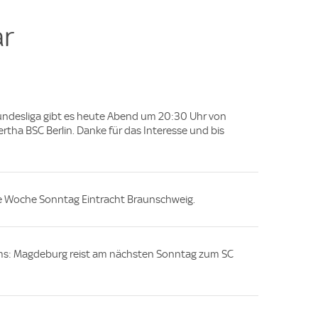
e
r
Bundesliga gibt es heute Abend um 20:30 Uhr von
tha BSC Berlin. Danke für das Interesse und bis
 Woche Sonntag Eintracht Braunschweig.
eams: Magdeburg reist am nächsten Sonntag zum SC