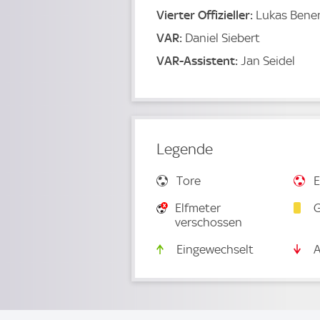
Vierter Offizieller:
Lukas Bene
VAR:
Daniel Siebert
VAR-Assistent:
Jan Seidel
Legende
Tore
E
Elfmeter
G
verschossen
Eingewechselt
A