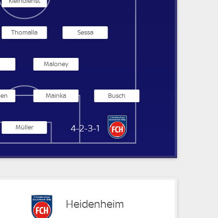
Kleindienst
Thomalla
Sessa
Maloney
ben
Mainka
Busch
1. FC Heidenheim
4-2-3-1
Müller
Heidenheim