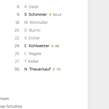
8
A
Geipl
9
S
Schimmer
90+4'
94. minute
18
M
Rittmüller
20
D
Burnic
22
V
Eicher
24
C
Kühlwetter
86'
86. minute
25
C
Negele
27
T
Keller
30
N
Theuerkauf
nute
70'
70. minute
omsen
ias Schultes