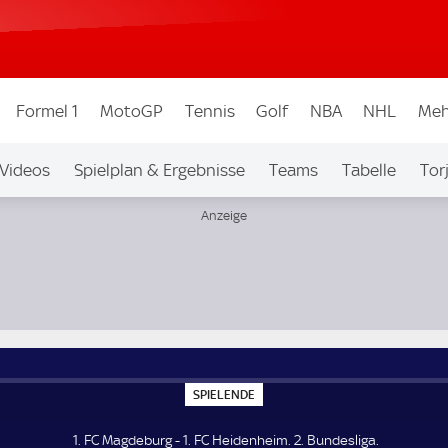
Formel 1
MotoGP
Tennis
Golf
NBA
NHL
Meh
Videos
Spielplan & Ergebnisse
Teams
Tabelle
Tor
bew.
Auf Sky
S
SPIELENDE
P
I
E
1. FC Magdeburg - 1. FC Heidenheim. 2. Bundesliga.