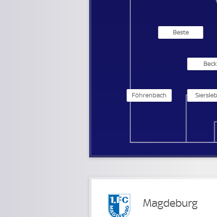
Beste
Beck
Föhrenbach
Siersle
Magdeburg