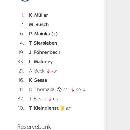
1
K
Müller
2
M
Busch
te
6
P
Mainka
(c)
4
T
Siersleben
19
J
Föhrenbach
33
L
Maloney
21
A
Beck
70'
70. minute
16
K
Sessa
11
D
Thomalla
23. minute
23'
90+4'
94. minute
37
J
Beste
te
86'
86. minute
10
T
Kleindienst
87. minute
87'
Reservebank