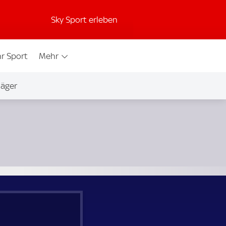
Sky Sport erleben
r Sport
Mehr
jäger