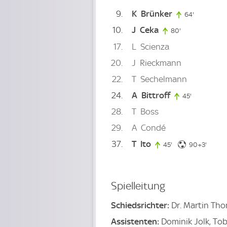
9
K
Brünker
64'
64. minute
10
J
Ceka
80'
80. minute
17
L
Scienza
20
J
Rieckmann
22
T
Sechelmann
24
A
Bittroff
45'
45. minute
28
T
Boss
29
A
Condé
37
T
Ito
93. mi
45'
45. minute
90+3'
Spielleitung
Schiedsrichter:
Dr. Martin Th
Assistenten:
Dominik Jolk, Tob