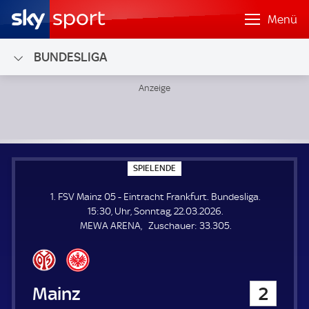
Menü
BUNDESLIGA
1. FSV Mainz 05 - Eintracht Frankfurt; Bundesliga
S
SPIELENDE
P
I
1. FSV Mainz 05 - Eintracht Frankfurt. Bundesliga.
E
L
15:30, Uhr, Sonntag, 22.03.2026.
E
Z
MEWA ARENA
Zuschauer:
33.305.
N
D
u
E
s
c
h
1. FSV Mainz 05
2
a